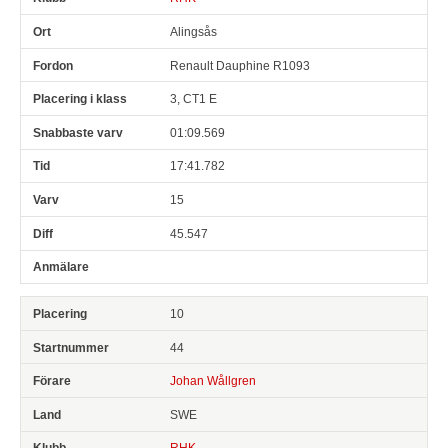
Alingsås
Renault Dauphine R1093
3, CT1 E
01:09.569
17:41.782
15
45.547
10
44
Johan Wållgren
SWE
RHK