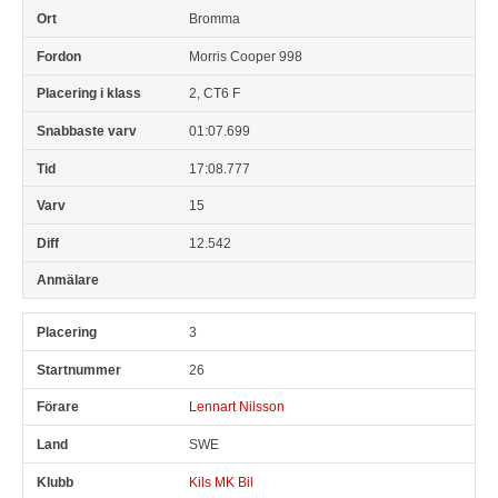
Bromma
Morris Cooper 998
2, CT6 F
01:07.699
17:08.777
15
12.542
3
26
Lennart Nilsson
SWE
Kils MK Bil