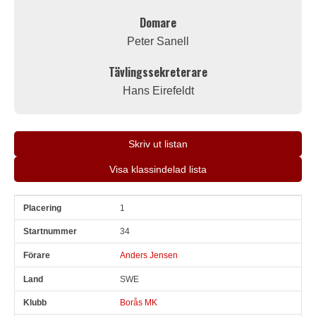
Domare
Peter Sanell
Tävlingssekreterare
Hans Eirefeldt
Skriv ut listan
Visa klassindelad lista
1
Pl
Snr
Förare
Land
Klubb
Ort
Fordon
Pl i klass
34
Anders Jensen
SWE
Borås MK