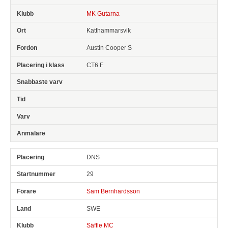
MK Gutarna
Katthammarsvik
Austin Cooper S
CT6 F
DNS
29
Sam Bernhardsson
SWE
Säffle MC