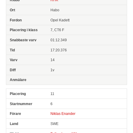
Habo
Opel Kadett
7, CT6 F
01:12.349
17:20.376
14
1v
11
6
Niklas Enander
SWE