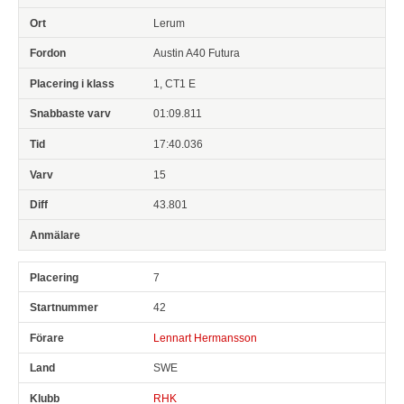
Lerum
Austin A40 Futura
1, CT1 E
01:09.811
17:40.036
15
43.801
7
42
Lennart Hermansson
SWE
RHK