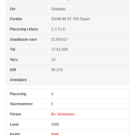
Grästorp
SAAB 96 GT 750 Super
2, CT1 E
01:09.617
17:41.508
15
45.273
9
5
Bo Johansson
SWE
RHK