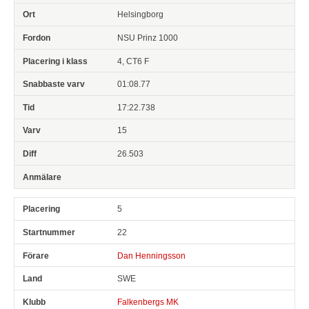
Helsingborg
NSU Prinz 1000
4, CT6 F
01:08.77
17:22.738
15
26.503
5
22
Dan Henningsson
SWE
Falkenbergs MK