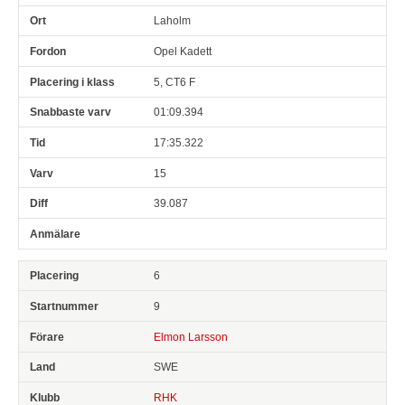
Laholm
Opel Kadett
5, CT6 F
01:09.394
17:35.322
15
39.087
6
9
Elmon Larsson
SWE
RHK