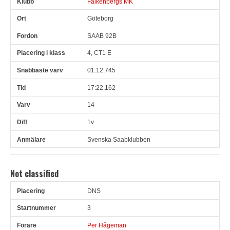
Falkenbergs MK
Göteborg
SAAB 92B
4, CT1 E
01:12.745
17:22.162
14
1v
Svenska Saabklubben
Not classified
DNS
Pl
Snr
Förare
Land
Klubb
Ort
Fordon
Pl i klass
3
Per Hågeman