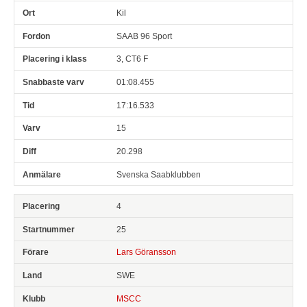
Kil
SAAB 96 Sport
3, CT6 F
01:08.455
17:16.533
15
20.298
Svenska Saabklubben
4
25
Lars Göransson
SWE
MSCC