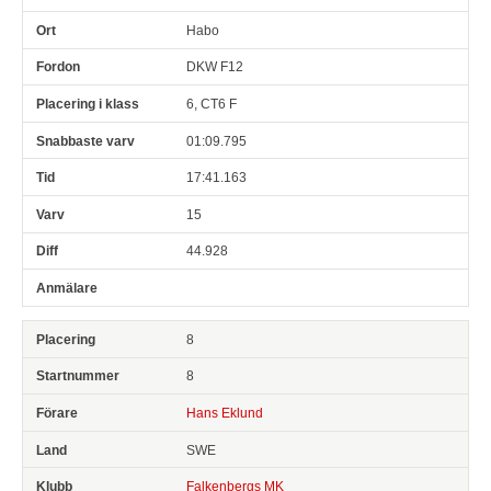
Habo
DKW F12
6, CT6 F
01:09.795
17:41.163
15
44.928
8
8
Hans Eklund
SWE
Falkenbergs MK