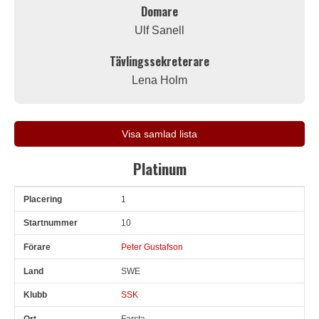
Domare
Ulf Sanell
Tävlingssekreterare
Lena Holm
Visa samlad lista
Platinum
1
Pl
Snr
Förare
Land
Klubb
Ort
Fordon
Sn. varv
10
Peter Gustafson
SWE
SSK
Farsta