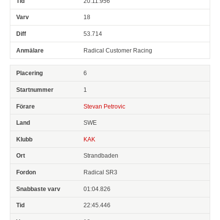
20:11.956
18
53.714
Radical Customer Racing
6
1
Stevan Petrovic
SWE
KAK
Strandbaden
Radical SR3
01:04.826
22:45.446