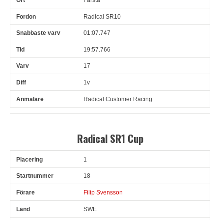
Radical SR10
01:07.747
19:57.766
17
1v
Radical Customer Racing
Radical SR1 Cup
1
Pl
Snr
Förare
Land
Klubb
Ort
Fordon
Sn. varv
18
Filip Svensson
SWE