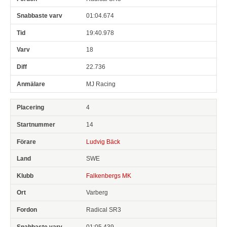
01:04.674
19:40.978
18
22.736
MJ Racing
4
14
Ludvig Bäck
SWE
Falkenbergs MK
Varberg
Radical SR3
01:05.439