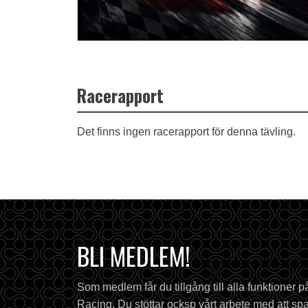
Racerapport
Det finns ingen racerapport för denna tävling.
BLI MEDLEM!
Som medlem får du tillgång till alla funktioner 
Racing. Du stöttar ocksp vårt arbete med att spa