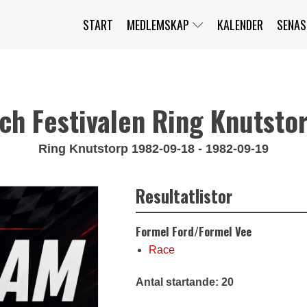
START
MEDLEMSKAP
KALENDER
SENAS
JAG HAR GLÖMT MITT LÖSENORD
MITT KONTO
BLI MEDLEM
ch Festivalen Ring Knutsto
Ring Knutstorp 1982-09-18 - 1982-09-19
Resultatlistor
Formel Ford/Formel Vee
Race
Antal startande: 20