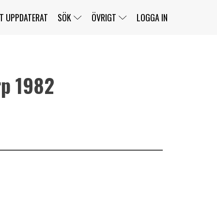
T UPPDATERAT
SÖK
ÖVRIGT
LOGGA IN
rp 1982
SERIER
BANOR
KLASSER
KLUBBAR
FÖRARE
TÄVLINGAR
CUSTOMER PORTAL
NEWSLETTERS UNSUBSCRIBE
SPONSORER
SUPER SALOON
SUPER STAR
GELLERÅSBANAN
LÄNKAR
KOMPLETTERA
PRESS
BENGANS NÖRDSIDA
OM OSS
KONTAKT
WEBBSHOP