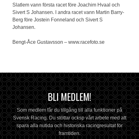
Slatlem vann första racet före Joachim Hvaal och
Sivert S Johansen. I andra racet vann Martin Barry-
Berg före Jostein Fonneland och Sivert S
Johansen.
Bengt-Åce Gustavsson – www.racefoto.se
BLI MEDLEM!
Som medlem får du tillgång till alla funktioner på
Svensk Racing. Du stöttar ocksp vårt arbete med att
spara alla nutida och historiska racingresultat för
framtiden.