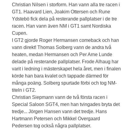
Christian Nilsen i storform. Han vann alla tre racen i
GT1. Haavard Lien, Joakim Ottersen och Rune
Ydstebö fick dela på resterande pallplatser i de tre
racen. Han vann även NM i GT1 samt Nordiska
Cupen.
I GT2 gjorde Roger Hermansen comeback och han
vann direkt! Thomas Solberg vann de andra två
heaten, medan Hermansen och Per Arne Lunde
delade på resterande pallplatser. Frode Alhaug har
varit i ledning i mästerskapet hela året, men i finalen
körde han bara kvalet och tappade därmed för
många poäng. Solberg spurtade förbi och tog NM-
titeln i GT2.
Christian Siepmann vann de två första racen i
Special Saloon SGT4, men han tvingades bryta det
tredje... Jörgen Hansen vann det tredje. Hans
Hartmann Petersen och Mikkel Overgaard
Pedersen tog också några pallplatser.