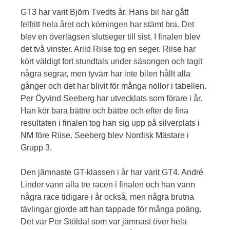
GT3 har varit Björn Tvedts år. Hans bil har gått
felfritt hela året och körningen har stämt bra. Det
blev en överlägsen slutseger till sist. I finalen blev
det två vinster. Arild Riise tog en seger. Riise har
kört väldigt fort stundtals under säsongen och tagit
några segrar, men tyvärr har inte bilen hållt alla
gånger och det har blivit för många nollor i tabellen.
Per Öyvind Seeberg har utvecklats som förare i år.
Han kör bara bättre och bättre och efter de fina
resultaten i finalen tog han sig upp på silverplats i
NM före Riise. Seeberg blev Nordisk Mästare i
Grupp 3.
Den jämnaste GT-klassen i år har varit GT4. André
Linder vann alla tre racen i finalen och han vann
några race tidigare i år också, men några brutna
tävlingar gjorde att han tappade för många poäng.
Det var Per Stöldal som var jämnast över hela