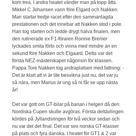
kom trea. I andra heatet vänder man på topp åtta.
Mikkel C Johansen vann före Elgard och Nakken.
Man startar tredje racet efter den sammanlagda
prestationen och det innebar att Nakken stod i pole.
Han tog starten och ledde drygt halva finalen, men
den rutinerade ex F1-föraren Ronnie Bremer
lyckades smita förbi och vinna med mindre än en
sekund före Nakken och Elgaard. Detta var det
första NEZ-mästerskapet någonsin för klassen.
Pappa Tore Nakken tog andraplatsen med fattning: -
Det är klart att vi är lite besvikna just nu, det var ju
så nära, men Marius är ung så ni får se upp nästa
år!
Det var gott om GT-bilar på banan i helgen då den
Nordiska Cupen skulle avgöras. Första deltävlingen
kördes på Jyllandsringen för två veckor sedan och
nu var det det final. Det var sex norska GT-klasser
på plats och fyra danska. I heatet för GT1 & 2 var