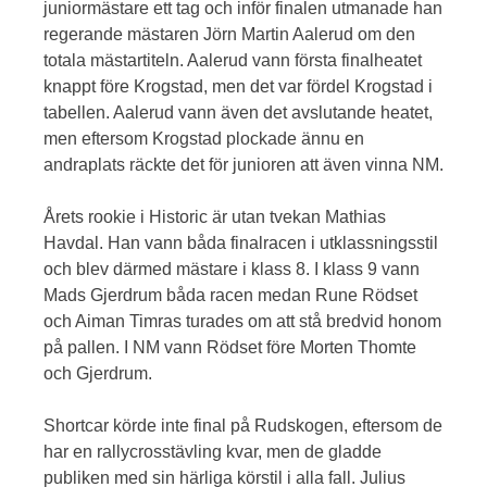
juniormästare ett tag och inför finalen utmanade han
regerande mästaren Jörn Martin Aalerud om den
totala mästartiteln. Aalerud vann första finalheatet
knappt före Krogstad, men det var fördel Krogstad i
tabellen. Aalerud vann även det avslutande heatet,
men eftersom Krogstad plockade ännu en
andraplats räckte det för junioren att även vinna NM.
Årets rookie i Historic är utan tvekan Mathias
Havdal. Han vann båda finalracen i utklassningsstil
och blev därmed mästare i klass 8. I klass 9 vann
Mads Gjerdrum båda racen medan Rune Rödset
och Aiman Timras turades om att stå bredvid honom
på pallen. I NM vann Rödset före Morten Thomte
och Gjerdrum.
Shortcar körde inte final på Rudskogen, eftersom de
har en rallycrosstävling kvar, men de gladde
publiken med sin härliga körstil i alla fall. Julius