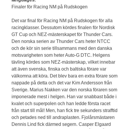
Finaler för Racing NM på Rudskogen
Det var final för Racing NM på Rudskogen för alla
racingklasser. Dessutom kördes finalen för Nordisk
GT Cup och NEZ-mästerskapet för Thunder Cars.
Den norska serien av Thunder Cars heter NTCC
och de kör sin serie tillsammans med den danska
motsvarigheten som heter Auto-G DTC. Helgens
tävling kördes som NEZ-mästerskap, vilket innebar
att även svenska, finska och baltiska förare var
välkomna att köra. Det blev bara en extra förare som
nappade på detta och det var Kim Andersson från
Sverige. Marius Nakken var den norska föraren som
imponerade mest i helgen. Han var snabbast både i
kvalet och superpolen och han ledde första racet
från start till mål! Men, han fick tre sekunders strafftid
och petades ned till andraplasten. Fjolårsmästaren
Dennis Lind fick därmed segern. Casper Elgaard