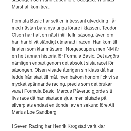
Marshall kom trea.
Formula Basic har sett en intressant utveckling i år
med nästan bara nya unga förare i klassen. Teodor
Olsen har haft en näst intill felfri säsong, även om
han har blivit ständigt utmanad i racen. Han kom till
finalen som klar mästare i Norgescupen, men NM är
en helt annan historia för Formula Basic. Det avgörs
nämligen enbart genom det absolut sista racet för
säsongen. Olsen visade återigen sin klass då han
ledde från start till mål, men bakom honom fick vi se
mycket spännande racing, precis som det brukar
vara i Formula Basic. Marcus Påverud gjorde sitt
livs race då han startade sjua, men slutade på
silverplats endast en tiondel av en sekund före Alf
Marius Loe Sandberg!
I Seven Racing har Henrik Krogstad varit klar