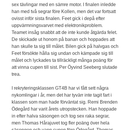
sex tävlingar med en sämre motor. I finalen inledde
han med två segrar före Kollen, men det var fortsatt
ovisst inför sista finalen. Feet gick i depå efter
uppvärmningsvarvet med elektronikproblem.
Teamet insåg snabbt att de inte kunde åtgärda felet.
De skickade ut honom på banan och hoppades att
han skulle ta sig till målet. Bilen gick på halvgas och
Feet försökte hålla sig undan och kämpade sig till
målet och lyckades ta tillräckligt många poäng för
att vinna cupen till sist. Per Öyvind Seeberg slutade
trea.
I rekryteringsklassen GT4B har vi fått sett några
nykomlingar i år, men det har tyvärr inte tagit fart i
klassen som man hade förväntat sig. Remi Brenden
Ödegård har varit årets utropstecken. Han hoppade
in efter halva säsongen och tog sex raka segrar,
men Thomas Hårajuvet tog fler poäng över hela
säsongen och vann cupen före Ödegård. Thomas