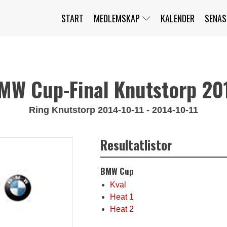
START
MEDLEMSKAP
KALENDER
SENAS
JAG HAR GLÖMT MITT LÖSENORD
MITT KONTO
BLI MEDLEM
MW Cup-Final Knutstorp 20
Ring Knutstorp 2014-10-11 - 2014-10-11
Resultatlistor
BMW Cup
Kval
Heat 1
Heat 2