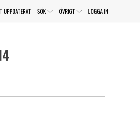
T UPPDATERAT
SÖK
ÖVRIGT
LOGGA IN
14
SERIER
BANOR
KLASSER
KLUBBAR
FÖRARE
TÄVLINGAR
CUSTOMER PORTAL
NEWSLETTERS UNSUBSCRIBE
SPONSORER
SUPER SALOON
SUPER STAR
GELLERÅSBANAN
LÄNKAR
KOMPLETTERA
PRESS
BENGANS NÖRDSIDA
OM OSS
KONTAKT
WEBBSHOP