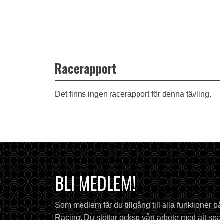
Racerapport
Det finns ingen racerapport för denna tävling.
BLI MEDLEM!
Som medlem får du tillgång till alla funktioner 
Racing. Du stöttar ocksp vårt arbete med att spa