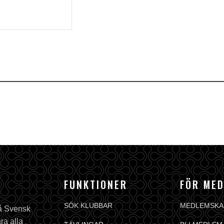
FUNKTIONER
FÖR ME
SÖK KLUBBAR
MEDLEMSKA
på Svensk
ra alla