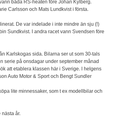
 vann båda RS-heaten före Johan Kylberg.
ie Carlsson och Mats Lundkvist i första.
inerat. De var indelade i inte mindre än sju (!)
in Sundkvist. I andra racet vann Svendsen före
ån Karlskogas sida. Bilarna ser ut som 30-tals
a en serie på onsdagar under september månad
ök att etablera klassen här i Sverige. I helgens
sson Auto Motor & Sport och Bengt Sundler
 köpa lite minnessaker, som t ex modellbilar och
 nästa år.