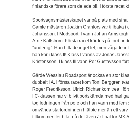
finländska förare som delade bil. I första racet
Sportvagnsmästerskapet var på plats med sina ått
Gamle mästaren Joakim Granfors var tillbaka i 
Johansson. I Modsport II vann Johan Armskogh 
Arne Källström. Första racet kördes på torrt u
”underlig”. Han hittade inget fel, men vågade i
han kör i klass II! Klass I vanns av Jonas Jans
Kristensson. I klass III vann Per Gustavsson f
Gärde Wesslau Roadsport är också en stor klass,
dubbelt i A. I första racet kom Toni Berggren tv
Roger Fredriksson. Ulrich Richter kom trea i fö
I C-klassen har vi blivit bortskämda med härliga
tog ledningen från pole och han vann med fem sek
omvända startordningen hjälpte mer än ett varv 
tillkommer fler bilar då det även är final för MX-