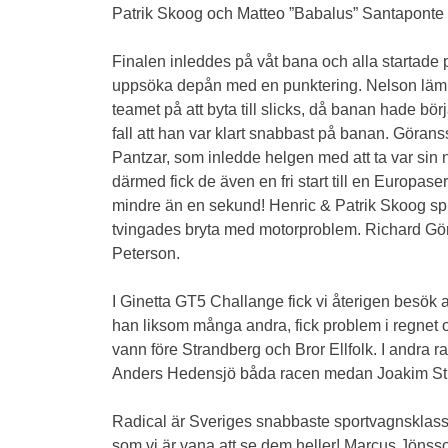
Patrik Skoog och Matteo ”Babalus” Santaponte
Finalen inleddes på våt bana och alla startade
uppsöka depån med en punktering. Nelson lämna
teamet på att byta till slicks, då banan hade börja
fall att han var klart snabbast på banan. Göra
Pantzar, som inledde helgen med att ta var sin
därmed fick de även en fri start till en Europ
mindre än en sekund! Henric & Patrik Skoog spu
tvingades bryta med motorproblem. Richard Gör
Peterson.
I Ginetta GT5 Challange fick vi återigen besök
han liksom många andra, fick problem i regnet o
vann före Strandberg och Bror Ellfolk. I andra r
Anders Hedensjö båda racen medan Joakim Strid
Radical är Sveriges snabbaste sportvagnsklass, 
som vi är vana att se dem heller! Marcus Jönsso