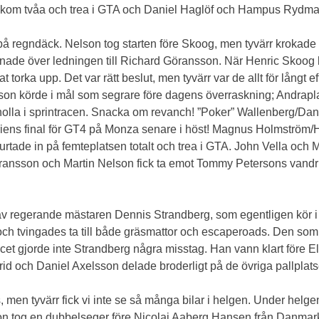
 kom tvåa och trea i GTA och Daniel Haglöf och Hampus Rydman
 på regndäck. Nelson tog starten före Skoog, men tyvärr krokade
de över ledningen till Richard Göransson. När Henric Skoog lä
t torka upp. Det var rätt beslut, men tyvärr var de allt för långt ef
nsson körde i mål som segrare före dagens överraskning; Andrap
 nolla i sprintracen. Snacka om revanch! ”Poker” Wallenberg/Dan
aseriens final för GT4 på Monza senare i höst! Magnus Holmströ
rtade in på femteplatsen totalt och trea i GTA. John Vella och
ansson och Martin Nelson fick ta emot Tommy Petersons vandrin
 av regerande mästaren Dennis Strandberg, som egentligen kör i 
ch tvingades ta till både gräsmattor och escaperoads. Den som k
acet gjorde inte Strandberg några misstag. Han vann klart före E
 och Daniel Axelsson delade broderligt på de övriga pallplats
men tyvärr fick vi inte se så många bilar i helgen. Under helge
n tog en dubbelseger före Nicolai Aaberg Hansen från Danmark. 