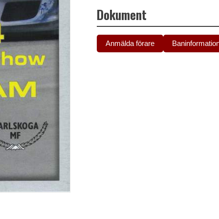
Dokument
Anmälda förare
Baninformatio