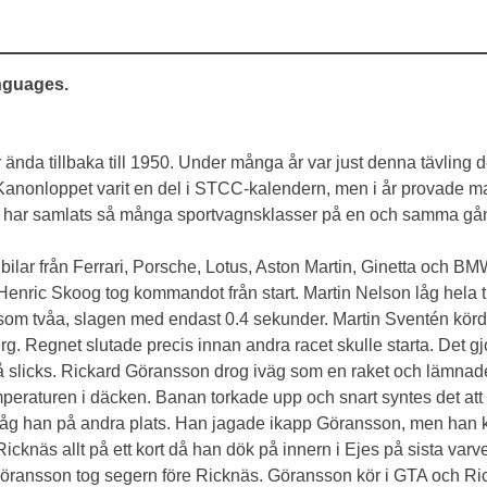
anguages.
ända tillbaka till 1950. Under många år var just denna tävling d
 Kanonloppet varit en del i STCC-kalendern, men i år provade m
n har samlats så många sportvagnsklasser på en och samma g
lar från Ferrari, Porsche, Lotus, Aston Martin, Ginetta och BMW
n. Henric Skoog tog kommandot från start. Martin Nelson låg hel
l som tvåa, slagen med endast 0.4 sekunder. Martin Sventén körd
Regnet slutade precis innan andra racet skulle starta. Det gjord
icks. Rickard Göransson drog iväg som en raket och lämnade övr
emperaturen i däcken. Banan torkade upp och snart syntes det att
t låg han på andra plats. Han jagade ikapp Göransson, men han k
de Ricknäs allt på ett kort då han dök på innern i Ejes på sista v
ansson tog segern före Ricknäs. Göransson kör i GTA och Ricknä