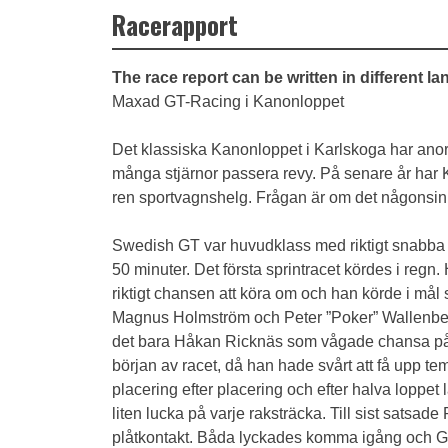
Racerapport
The race report can be written in different l
Maxad GT-Racing i Kanonloppet
Det klassiska Kanonloppet i Karlskoga har anor 
många stjärnor passera revy. På senare år har
ren sportvagnshelg. Frågan är om det någonsi
Swedish GT var huvudklass med riktigt snabba bi
50 minuter. Det första sprintracet kördes i reg
riktigt chansen att köra om och han körde i må
Magnus Holmström och Peter ”Poker” Wallenberg. 
det bara Håkan Ricknäs som vågade chansa på sl
början av racet, då han hade svårt att få upp t
placering efter placering och efter halva loppe
liten lucka på varje raksträcka. Till sist satsa
plåtkontakt. Båda lyckades komma igång och Gör