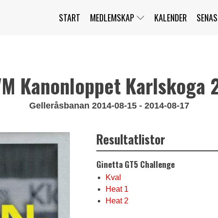
START
MEDLEMSKAP
KALENDER
SENAS
JAG HAR GLÖMT MITT LÖSENORD
MITT KONTO
BLI MEDLEM
M Kanonloppet Karlskoga 
Gelleråsbanan 2014-08-15 - 2014-08-17
Resultatlistor
Ginetta GT5 Challenge
Kval
Heat 1
Heat 2