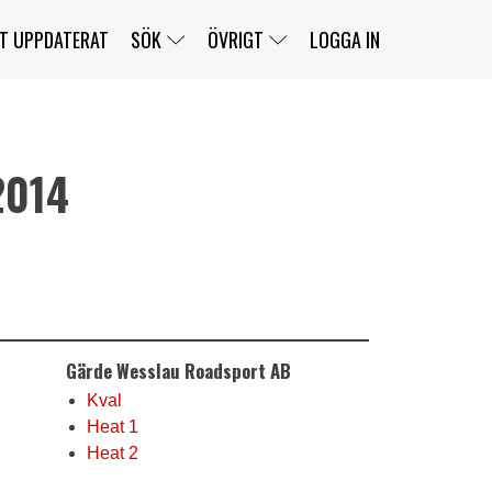
T UPPDATERAT
SÖK
ÖVRIGT
LOGGA IN
2014
SERIER
BANOR
KLASSER
KLUBBAR
FÖRARE
TÄVLINGAR
CUSTOMER PORTAL
NEWSLETTERS UNSUBSCRIBE
SPONSORER
SUPER SALOON
SUPER STAR
GELLERÅSBANAN
LÄNKAR
KOMPLETTERA
PRESS
BENGANS NÖRDSIDA
Gärde Wesslau Roadsport AB
OM OSS
KONTAKT
WEBBSHOP
Kval
Heat 1
Heat 2