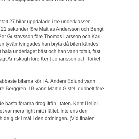
alt 27 bilar uppdalade i tre underklasser.
ed 21 sekunder före Mattias Andersson och Bengt
 Per Gustavsson före Thomas Larsson och Karl-
en tyvärr tvingades han bryta då bilen kändes
 hala underlaget bäst och han vann totalt, fast
m sagt Armskogh före Kent Johansson och Torkel
nabbaste bilarna kör i A. Anders Edlund vann
e Berggren. I B vann Martin Gistell dubbelt före
 bästa förarna drog ifrån i täten. Kent Heijel
ar mera fight mitt i fältet. Inte ens den
 de gick i mål i den ordningen. (Vid finalen