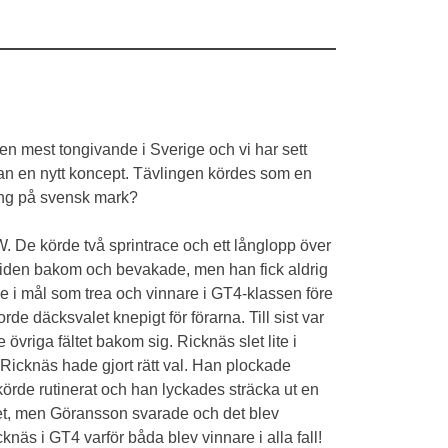
en mest tongivande i Sverige och vi har sett
an en nytt koncept. Tävlingen kördes som en
ång på svensk mark?
. De körde två sprintrace och ett långlopp över
a tiden bakom och bevakade, men han fick aldrig
e i mål som trea och vinnare i GT4-klassen före
e däcksvalet knepigt för förarna. Till sist var
iga fältet bakom sig. Ricknäs slet lite i
 Ricknäs hade gjort rätt val. Han plockade
örde rutinerat och han lyckades sträcka ut en
arvet, men Göransson svarade och det blev
s i GT4 varför båda blev vinnare i alla fall!