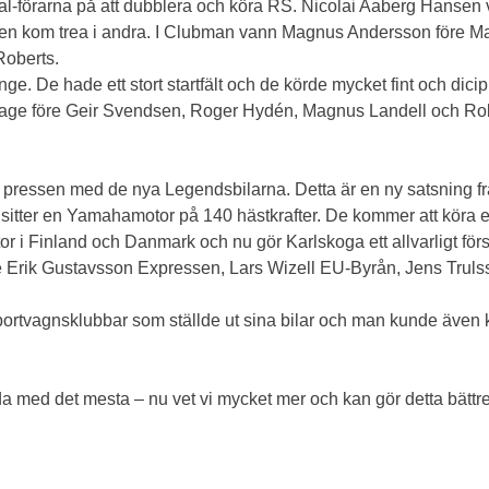
l-förarna på att dubblera och köra RS. Nicolai Aaberg Hansen
en kom trea i andra. I Clubman vann Magnus Andersson före Mar
Roberts.
e. De hade ett stort startfält och de körde mycket fint och dicipl
hage före Geir Svendsen, Roger Hydén, Magnus Landell och Rob
 pressen med de nya Legendsbilarna. Detta är en ny satsning fr
et sitter en Yamahamotor på 140 hästkrafter. De kommer att kör
r i Finland och Danmark och nu gör Karlskoga ett allvarligt förs
re Erik Gustavsson Expressen, Lars Wizell EU-Byrån, Jens Trul
a sportvagnsklubbar som ställde ut sina bilar och man kunde även
a med det mesta – nu vet vi mycket mer och kan gör detta bättre