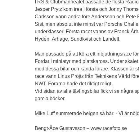
I RS & Clubmanheatet passade de flesta Radica
Jesper Prytz kom trea i första och Jonny Thoms
Carlsson vann andra före Andersson och Pete 
Sist, men absolut inte minst var Porsche Challeng
underklasser! Första racet vanns av Franck År
Hydén, Århage, Sundkvist och Landell.
Man passade på att köra ett inbjudningsrace för
Fordar i miniatyr med platskaross. Under skal
med dessa bilar och kända förare. Klassen är sto
race vann Linus Pröjtz från Teknikens Värld fö
NWT. Förarna hade det riktigt roligt.
Vid sidan av alla tävlingsbilar fick vi se någr
gamla böcker.
Mike Luff summerade helgen så här: - Vi är nöjd
Bengt-Åce Gustavsson – www.racefoto.se