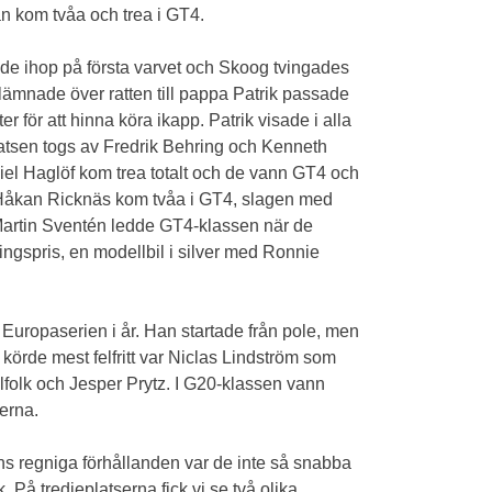
 kom tvåa och trea i GT4.
 de ihop på första varvet och Skoog tvingades
mnade över ratten till pappa Patrik passade
ter för att hinna köra ikapp. Patrik visade i alla
latsen togs av Fredrik Behring och Kenneth
iel Haglöf kom trea totalt och de vann GT4 och
m/Håkan Ricknäs kom tvåa i GT4, slagen med
 Martin Sventén ledde GT4-klassen när de
gspris, en modellbil i silver med Ronnie
Europaserien i år. Han startade från pole, men
örde mest felfritt var Niclas Lindström som
llfolk och Jesper Prytz. I G20-klassen vann
erna.
ns regniga förhållanden var de inte så snabba
På tredjeplatserna fick vi se två olika