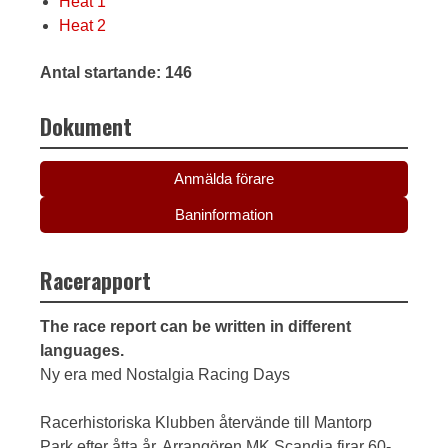
Heat 1
Heat 2
Antal startande: 146
Dokument
Anmälda förare
Baninformation
Racerapport
The race report can be written in different
languages.
Ny era med Nostalgia Racing Days
Racerhistoriska Klubben återvände till Mantorp
Park efter åtta år. Arrangören MK Scandia firar 60-