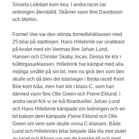
Sissela Lidebjer kom trea. I andra racet var
ordningen återställd. Skårner vann före Davidsson
och Mohlin.
Formel Vee var den största formelbilsklassen med
25 bilar på startlinjen. Hans Hillebrink var snabbast
på kvalet med sin Veemax före Johan Lund,
Hansen och Christer Skaby, Incas. Dessa tre kör i
tvåförgasarklassen. Hillebrink har kämpat med alla
möjliga småfel på sin bil, men nu gick den som den
skulle och då blev det totalseger i första racet! Kent
Böe kom tvåa, men han kör i klass-C, som han
därmed vann före Olle Green och Pierre Eklund. I
andra racet fick vi se två förardueller. Johan Lund
och Hans Hillebrink kämpade om ledningen och en
bit bakom dem kämpade Pierre Eklund och Olle
Green om vem som skulle vinna C-klassen. Både
Lund och Hillebrinks bilar började låta illa mot slutet
av racet och frågan var om de kanske till och med