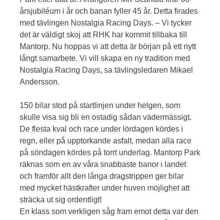
årsjubiléum i år och banan fyller 45 år. Detta firades
med tävlingen Nostalgia Racing Days. – Vi tycker
det är väldigt skoj att RHK har kommit tillbaka till
Mantorp. Nu hoppas vi att detta är början på ett nytt
långt samarbete. Vi vill skapa en ny tradition med
Nostalgia Racing Days, sa tävlingsledaren Mikael
Andersson.
150 bilar stod på startlinjen under helgen, som
skulle visa sig bli en ostadig sådan vädermässigt.
De flesta kval och race under lördagen kördes i
regn, eller på upptorkande asfalt, medan alla race
på söndagen kördes på torrt underlag. Mantorp Park
räknas som en av våra snabbaste banor i landet
och framför allt den långa dragstrippen ger bilar
med mycket hästkrafter under huven möjlighet att
sträcka ut sig ordentligt!
En klass som verkligen såg fram emot detta var den