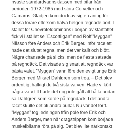
nyaste standardvagnsklassen med bilar från
perioden 1972-1985 med stora Corvetter och
Camaros. Glädjen kom dock av sig en aning för
dessa förare eftersom halva helgen regnade bort. I
stället för Chevroletdominans i början av startfältet
fick vi i stället se ”Escortligan” med Rolf ”Myggan”
Nilsson före Anders och Erik Berger. Inför race ett
hade det slutat regna, men det var kallt och blött.
Några chansade på slicks, men de flesta satsade
på regndäck. Det visade sig snart att regndäck var
bästa valet. ”Myggan” vann före den evigt unge Erik
Berger med Mikael Dahlgren som trea. – Det blev
ordentligt halkigt de två sista varven. Hade vi kört
några varv till hade det nog inte gått att hålla undan,
sa Dahlgren som körde på regndäck. I det andra
racet skulle det bli andra bullar. Nu var det torrt.
”Myggan” tog ledningen från pole före Erik och
Anders Berger, men när dragstrippen kom började
muskelbilarna röra på sig. Det blev lite närkontakt