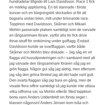
hundradelar tillgodo till Lars Davidsson. Race 1 fick
en märklig upplösning. En bil stannade i första
kurvan och en bärgningsbil skickades ut för att
bogsera undan bilen, mitt under brinnande race.
Topptrion med Davidsson, Skårner och Mikael
Mohlin passerade platsen samtidigt som de varvade
en långsammare förare, varför alla tre fick drive
thrue-straff för omkörning under gulflagg. Endast
Davidsson kunde se svartflaggan, varför både
Skårner och Mohlin blev diskade. – Jag såg en vit
flagga vid huvudposteringen och i samband med att
jag varvade den långsammare föraren såg jag en
grön flagga. Någon gul såg jag aldrig, men eftersom
jag såg den gröna förstod jag att det hade varit gult.
Den svarta flaggan såg jag bara en gång, men de
visade flera siffror samtidigt så jag kunde inte utläsa
vilka siffrorna var, sa Mohlin efteråt. Med topptrion
borta vann Anders Uddenfeldt sin första seger i
klassen någonsin! Anders Jensen kom tvåa och