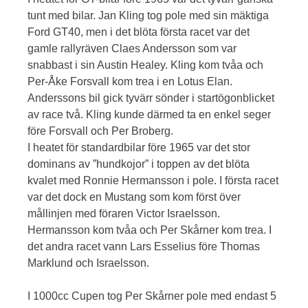
tunt med bilar. Jan Kling tog pole med sin mäktiga
Ford GT40, men i det blöta första racet var det
gamle rallyräven Claes Andersson som var
snabbast i sin Austin Healey. Kling kom tvåa och
Per-Åke Forsvall kom trea i en Lotus Elan.
Anderssons bil gick tyvärr sönder i startögonblicket
av race två. Kling kunde därmed ta en enkel seger
före Forsvall och Per Broberg.
I heatet för standardbilar före 1965 var det stor
dominans av ”hundkojor” i toppen av det blöta
kvalet med Ronnie Hermansson i pole. I första racet
var det dock en Mustang som kom först över
mållinjen med föraren Victor Israelsson.
Hermansson kom tvåa och Per Skårner kom trea. I
det andra racet vann Lars Esselius före Thomas
Marklund och Israelsson.
I 1000cc Cupen tog Per Skårner pole med endast 5