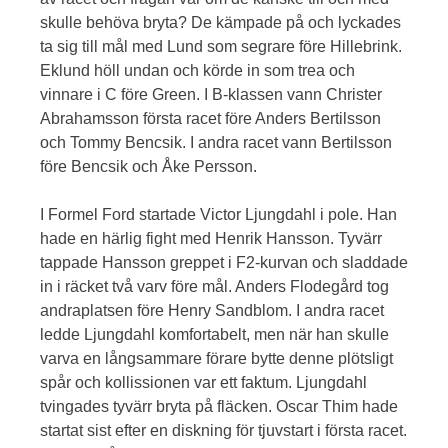
skulle behöva bryta? De kämpade på och lyckades
ta sig till mål med Lund som segrare före Hillebrink.
Eklund höll undan och körde in som trea och
vinnare i C före Green. I B-klassen vann Christer
Abrahamsson första racet före Anders Bertilsson
och Tommy Bencsik. I andra racet vann Bertilsson
före Bencsik och Åke Persson.
I Formel Ford startade Victor Ljungdahl i pole. Han
hade en härlig fight med Henrik Hansson. Tyvärr
tappade Hansson greppet i F2-kurvan och sladdade
in i räcket två varv före mål. Anders Flodegård tog
andraplatsen före Henry Sandblom. I andra racet
ledde Ljungdahl komfortabelt, men när han skulle
varva en långsammare förare bytte denne plötsligt
spår och kollissionen var ett faktum. Ljungdahl
tvingades tyvärr bryta på fläcken. Oscar Thim hade
startat sist efter en diskning för tjuvstart i första racet.