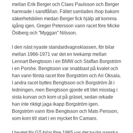
mellan Erik Berger och Claes Paulsson och Berger
hamnade i sandfållan. Fältet samlades ihop bakom
säkerhetsbilen medan Berger fick hjälp att komma
igång igen. Greger Petersson vann racet före Micke
Östberg och ”Myggan” Nilsson.
I den näst nyaste standardvagnsklassen, för bilar
mellan 1966-1971 var det en tvekamp mellan
Lennart Bengtsson i en BMW och Staffan Borgström
i en Porshe. Bengtsson var snabbast på kvalet och
han vann första racet före Borgström och Ari Oksala.
I andra racet byttes Bengtsson och Borgström åt i
ledningen, men Bengtsson gjorde ett litet misstag i
sista kurvan och kom ut på gräset, sedan orkade
han inte riktigt jaga ikapp Borgström igen.
Borgström vann före Bengtsson och Mats Persson,
som kom till start i en mycket fin Camaro.
I heatet för GT-bilar före 1965 var det tyvärr ganska