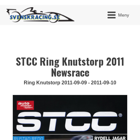
Meny
STCC Ring Knutstorp 2011
JAG H
MITT 
BLI ME
Newsrace
Ring Knutstorp 2011-09-09 - 2011-09-10