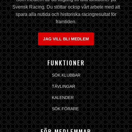
Svensk Racing. Du stöttar ocksp vårt arbete med att
spara alla nutida och historiska racingresultat för
framtiden.
JAG VILL BLI MEDLEM
FUNKTIONER
SÖK KLUBBAR
TÄVLINGAR
KALENDER
SÖK FÖRARE
FÖR MEDLEMMAR