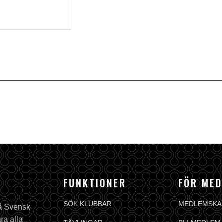
FUNKTIONER
FÖR ME
SÖK KLUBBAR
MEDLEMSKA
på Svensk
ra alla