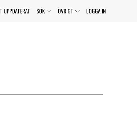
T UPPDATERAT
SÖK
ÖVRIGT
LOGGA IN
SERIER
BANOR
KLASSER
KLUBBAR
FÖRARE
TÄVLINGAR
CUSTOMER PORTAL
NEWSLETTERS UNSUBSCRIBE
SPONSORER
SUPER SALOON
SUPER STAR
GELLERÅSBANAN
LÄNKAR
KOMPLETTERA
PRESS
BENGANS NÖRDSIDA
OM OSS
KONTAKT
WEBBSHOP