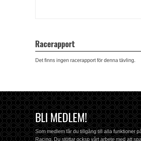
Racerapport
Det finns ingen racerapport för denna tävling.
BLI MEDLEM!
Som medlem får du tillgång till alla funktioner 
Racing. Du stöttar ocksp vårt arbete med att spa