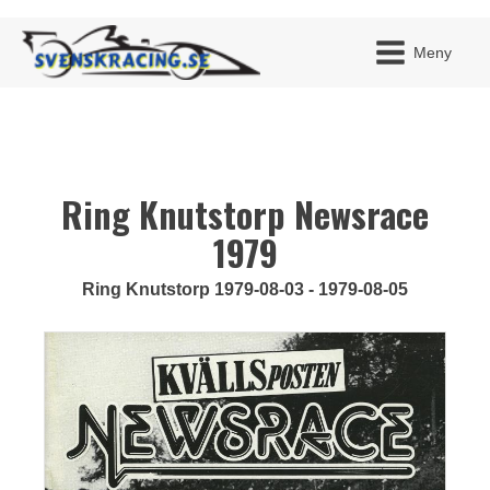
Meny
Ring Knutstorp Newsrace
JAG H
MITT 
BLI ME
1979
Ring Knutstorp 1979-08-03 - 1979-08-05