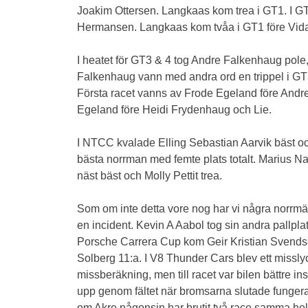
Joakim Ottersen. Langkaas kom trea i GT1. I GT
Hermansen. Langkaas kom tvåa i GT1 före Vida
I heatet för GT3 & 4 tog Andre Falkenhaug pole
Falkenhaug vann med andra ord en trippel i GT3. 
Första racet vanns av Frode Egeland före Andre
Egeland före Heidi Frydenhaug och Lie.
I NTCC kvalade Elling Sebastian Aarvik bäst och 
bästa norrman med femte plats totalt. Marius Na
näst bäst och Molly Pettit trea.
Som om inte detta vore nog har vi några norrmä
en incident. Kevin A Aabol tog sin andra pallpla
Porsche Carrera Cup kom Geir Kristian Svendse
Solberg 11:a. I V8 Thunder Cars blev ett misslyck
missberäkning, men till racet var bilen bättre in
upp genom fältet när bromsarna slutade fungera.
om Akre någonsin har brutit två race samma hel