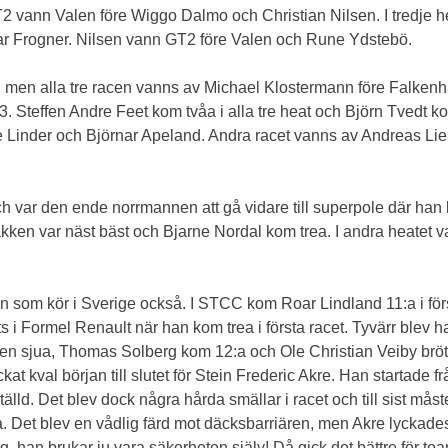
2 vann Valen före Wiggo Dalmo och Christian Nilsen. I tredje h
r Frogner. Nilsen vann GT2 före Valen och Rune Ydstebö.
, men alla tre racen vanns av Michael Klostermann före Falkenha
Steffen Andre Feet kom tvåa i alla tre heat och Björn Tvedt kom tr
 Linder och Björnar Apeland. Andra racet vanns av Andreas Lie
var den ende norrmannen att gå vidare till superpole där han körd
kken var näst bäst och Bjarne Nordal kom trea. I andra heatet va
n som kör i Sverige också. I STCC kom Roar Lindland 11:a i förs
ts i Formel Renault när han kom trea i första racet. Tyvärr blev
n sjua, Thomas Solberg kom 12:a och Ole Christian Veiby bröt
at kval början till slutet för Stein Frederic Akre. Han startade f
ställd. Det blev dock några hårda smällar i racet och till sist mås
 Det blev en vådlig färd mot däcksbarriären, men Akre lyckades 
g, han brukar ju vara säkerheten själv! Då gick det bättre fö