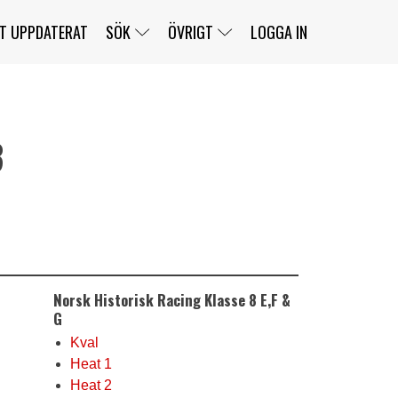
T UPPDATERAT
SÖK
ÖVRIGT
LOGGA IN
3
SERIER
BANOR
KLASSER
KLUBBAR
FÖRARE
TÄVLINGAR
CUSTOMER PORTAL
NEWSLETTERS UNSUBSCRIBE
SPONSORER
SUPER SALOON
SUPER STAR
GELLERÅSBANAN
LÄNKAR
KOMPLETTERA
PRESS
BENGANS NÖRDSIDA
Norsk Historisk Racing Klasse 8 E,F &
OM OSS
KONTAKT
WEBBSHOP
G
Kval
Heat 1
Heat 2