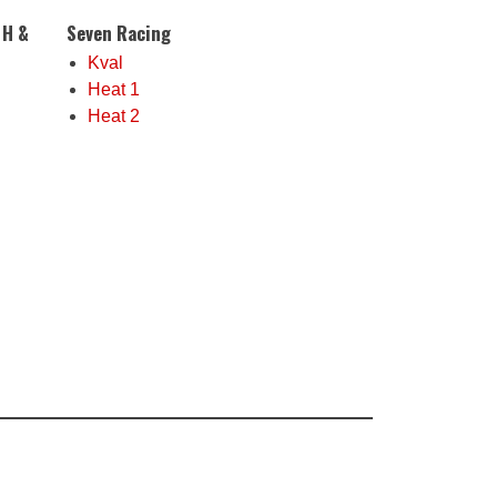
 H &
Seven Racing
Kval
Heat 1
Heat 2