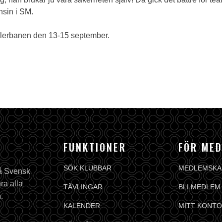
nsin i SM.
ålerbanen den 13-15 september.
FUNKTIONER
FÖR ME
SÖK KLUBBAR
MEDLEMSKA
på Svensk
ra alla
TÄVLINGAR
BLI MEDLEM
.
KALENDER
MITT KONTO