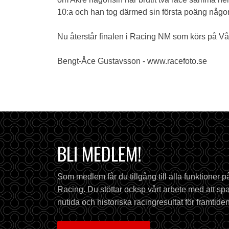
10:a och han tog därmed sin första poäng någo
Nu återstår finalen i Racing NM som körs på V
Bengt-Åce Gustavsson - www.racefoto.se
BLI MEDLEM!
Som medlem får du tillgång till alla funktioner 
Racing. Du stöttar ocksp vårt arbete med att spa
nutida och historiska racingresultat för framtiden