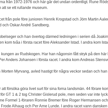
larna från 1972-1976 och här går det undan ordentligt. Rune Rö
 att se ett rullande museum.
t från pole före junioren Henrik Krogstad och Jörn Martin Aaleru
ud och Oskar André Sandberg.
bbelseger och han övertog därmed ledningen i serien då Joakim
en kom tvåa i första racet före Aleksander Istad. I andra kom Is
 kungen av Rudskogen. Har han någonsin fått stryk på den här ba
er Anders Johansen i första racet. I andra kom Andreas Stensv
n Morten Myrvang, avled hastigt för några veckor sedan och han
att försöka göra livet surt för sina forna landsmän. 44 förare kom 
t för GT 1 & 2 tog Christer Gislerud pole, men seden var inte ly
orne Formel 1-föraren Ronnie Bremer före Roger Hermansen och
e Frode Alhaug och Per Arne Lunde. I andra racet vann danske