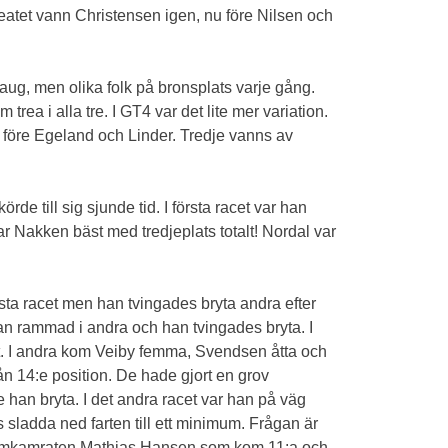
eatet vann Christensen igen, nu före Nilsen och
ug, men olika folk på bronsplats varje gång.
ea i alla tre. I GT4 var det lite mer variation.
 före Egeland och Linder. Tredje vanns av
e till sig sjunde tid. I första racet var han
r Nakken bäst med tredjeplats totalt! Nordal var
ta racet men han tvingades bryta andra efter
 han rammad i andra och han tvingades bryta. I
. I andra kom Veiby femma, Svendsen åtta och
rån 14:e position. De hade gjort en grov
te han bryta. I det andra racet var han på väg
sladda ned farten till ett minimum. Frågan är
r teamkamraten Mathias Hansen som kom 11:a och