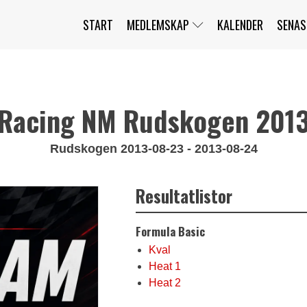
START
MEDLEMSKAP
KALENDER
SENAS
JAG HAR GLÖMT MITT LÖSENORD
MITT KONTO
BLI MEDLEM
Racing NM Rudskogen 201
Rudskogen 2013-08-23 - 2013-08-24
Resultatlistor
Formula Basic
Kval
Heat 1
Heat 2