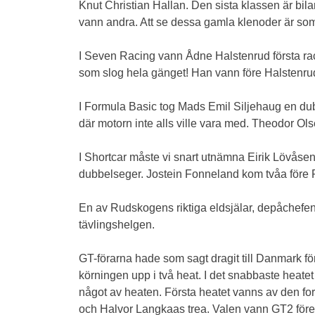
Knut Christian Hallan. Den sista klassen är bi
vann andra. Att se dessa gamla klenoder är som
I Seven Racing vann Ådne Halstenrud första race
som slog hela gänget! Han vann före Halstenr
I Formula Basic tog Mads Emil Siljehaug en du
där motorn inte alls ville vara med. Theodor Ols
I Shortcar måste vi snart utnämna Eirik Lövåsen
dubbelseger. Jostein Fonneland kom tvåa före P
En av Rudskogens riktiga eldsjälar, depåchefe
tävlingshelgen.
GT-förarna hade som sagt dragit till Danmark för 
körningen upp i två heat. I det snabbaste heate
något av heaten. Första heatet vanns av den f
och Halvor Langkaas trea. Valen vann GT2 för