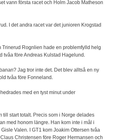
dset vann första racet och Holm Jacob Matheson
d. I det andra racet var det junioren Krogstad
 Trinerud Rognlien hade en problemfylld helg
tad tvåa före Andreas Kulstad Hagelund.
nan? Jag tror inte det. Det blev alltså en ny
old tvåa före Fonneland.
 hedrades med en tyst minut under
till start totalt. Precis som i Norge delades
ckan med honom längre. Han kom inte i mål i
 Gisle Valen. I GT1 kom Joakim Ottersen tvåa
n Claus Christensen före Roger Hermansen och