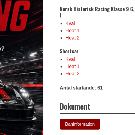
Norsk Historisk Racing Klasse 9 G,
I
Kval
Heat 1
Heat 2
Shortcar
Kval
Heat 1
Heat 2
Antal startande: 61
Dokument
Baninformation