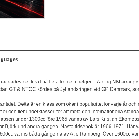
anguages.
tta raceades det friskt på flera fronter i helgen. Racing NM ar
edan GT & NTCC kördes på Jyllandsringen vid GP Danmark, som 
antalet. Detta är en klass som ökar i popularitet för varje år och 
fler och fler underklasser, för att möta den internationella standar
klassen under 1300cc före 1965 vanns av Lars Kristian Ekorness 
ar Björklund andra gången. Nästa tidsepok är 1966-1971. Här
600cc vanns båda gångerna av Atle Ramberg. Över 1600cc vanns