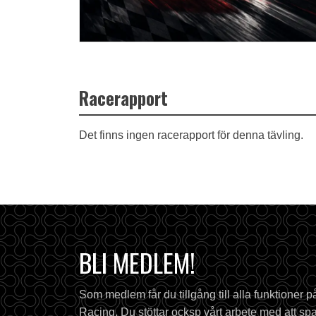
Racerapport
Det finns ingen racerapport för denna tävling.
BLI MEDLEM!
Som medlem får du tillgång till alla funktioner 
Racing. Du stöttar ocksp vårt arbete med att spa