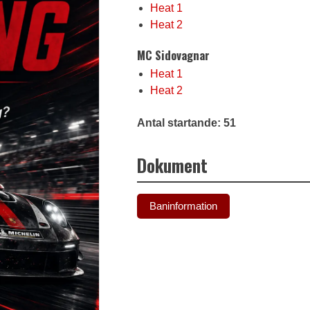
Heat 1
Heat 2
MC Sidovagnar
Heat 1
Heat 2
Antal startande: 51
Dokument
Baninformation