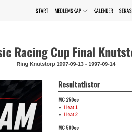
START
MEDLEMSKAP
KALENDER
SENAS
JAG HAR GLÖMT MITT LÖSENORD
MITT KONTO
BLI MEDLEM
sic Racing Cup Final Knutst
Ring Knutstorp 1997-09-13 - 1997-09-14
Resultatlistor
MC 250cc
Heat 1
Heat 2
MC 500cc