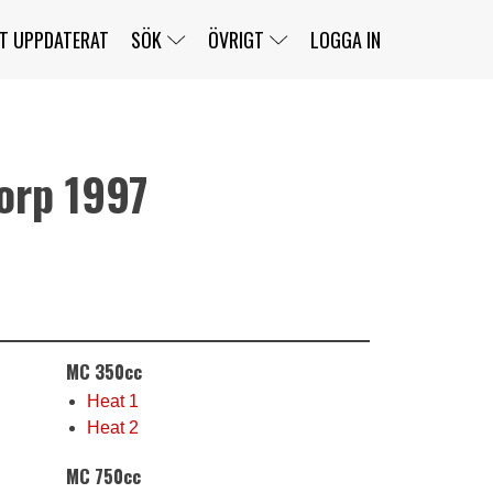
T UPPDATERAT
SÖK
ÖVRIGT
LOGGA IN
orp 1997
SERIER
BANOR
KLASSER
KLUBBAR
FÖRARE
TÄVLINGAR
CUSTOMER PORTAL
NEWSLETTERS UNSUBSCRIBE
SPONSORER
SUPER SALOON
SUPER STAR
GELLERÅSBANAN
LÄNKAR
KOMPLETTERA
PRESS
BENGANS NÖRDSIDA
MC 350cc
OM OSS
KONTAKT
WEBBSHOP
Heat 1
Heat 2
MC 750cc