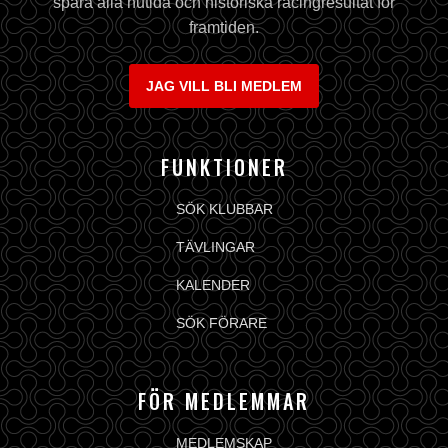
spara alla nutida och historiska racingresultat för
framtiden.
JAG VILL BLI MEDLEM
FUNKTIONER
SÖK KLUBBAR
TÄVLINGAR
KALENDER
SÖK FÖRARE
FÖR MEDLEMMAR
MEDLEMSKAP