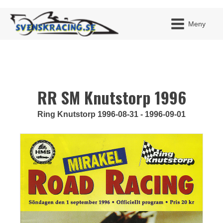
Meny
RR SM Knutstorp 1996
JAG H
MITT 
BLI ME
Ring Knutstorp 1996-08-31 - 1996-09-01