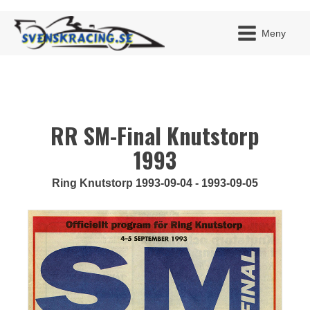
Meny
RR SM-Final Knutstorp
JAG H
MITT 
BLI ME
1993
Ring Knutstorp 1993-09-04 - 1993-09-05