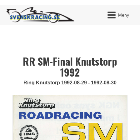
Meny
RR SM-Final Knutstorp
JAG H
MITT 
BLI ME
1992
Ring Knutstorp 1992-08-29 - 1992-08-30