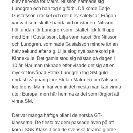
blev nervösa för Malm. Nilsson närmade sig
Lundgren och han tog sig förbi. Då körde Börje
Gustafsson i räcket och det blev safetycar. Frågan
var vad som skulle hända vid omstarten. Nilsson
höll undan för Lundgren som i stället fick fullt upp
med Emil Gustafsson. Lilja vann racet före Nilsson
och Lundgren, som hade Gustafsson mindre än en
halv sekund efter sig. Lilja slog nytt banrekord på
Kinnekulle. Det gamla stod sig nästan på dagen i
10 år. När man räknade efter visade det sig att en
mycket förvånad Patrik Lundgren tog SM-guld
endast två poäng före Stefan Malm. Robin Nilsson
tog brons. Malm har vunnit det mesta man kan vinna
ute i Europa, men här hemma är det som förgjort att
vinna SM.
Det var många häftiga bilar i de norska GT-
klasserna. De flesta av dem passade även på att
köra i SSK Klass 3 och de svenska förarna gjorde