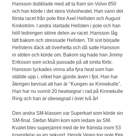
Hansson dubblade med att ta fram sin Volvo 850
och han körde i det stora Volvoheatet. Han vann det
första racet från pole före Axel Hellsten och August
Krokström. I andra startade Hellsten i pole och han
höll ledningen större delen av racet. Hansson låg
tätt bakom och stressade Hellsten. Till sist började
Hellstens däck att överhetta och då satte Hansson
in stöten och körde om. Bakom sig hade han Jimmy
Eriksson som också passade på att smita förbi.
Hansson lyckades vinna alla fyra heat som han
ställde upp i, vilket han gjorde även i fjol. Han har
återigen bevisat att han är "Kungen av Kinnekulle".
Han har nu vunnit 20 heatsegrar i rad på Kinnekulle
Ring och han är obesegrad i över två år!
Den andra SM-klassen var Superkart som körde sin
SM-final. Stefan Malm kom som ledare av SM.
Kvalet blev superjämnt med de tre främsta inom 53
tusendelar av en sekund. Henrik Vejen tog pole före