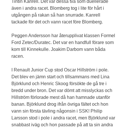
Tintin Kanrell. Det var dessa två som duellerade
även i andra racet. Blomberg tog i lite för hårt i
utgången på rakan så han snurrade. Kanrell
tackade för det och vann racet före Blomberg.
Peggen Andersson har återupplivat klassen Formel
Ford Zetec/Duratec. Det var en handfull förare som
kom till Kinnekulle. Joakim Darbom vann båda
racen.
I Renault Junior Cup stod Oscar Hillström i pole.
Det blev en jämn start och tillsammans med Lina
Björklund och Henric Skoog försökte de gå tre i
bredd under bron. Det var dömt att misslyckas och
Hillström förlorade mest då han hamnade utanför
banan. Björklund drog ifrån övriga fältet och hon
vann sin första tävling någonsin i SSK! Philip
Larsson stod i pole i andra racet, men Björklund var
snabbast iväg och hon passade på att ta sin andra