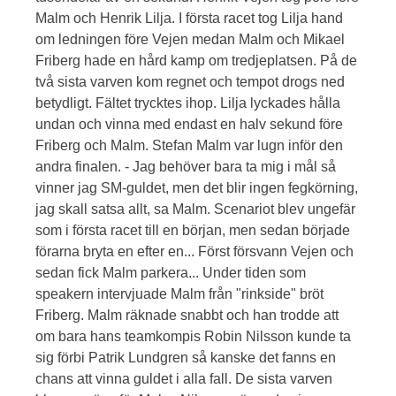
Malm och Henrik Lilja. I första racet tog Lilja hand
om ledningen före Vejen medan Malm och Mikael
Friberg hade en hård kamp om tredjeplatsen. På de
två sista varven kom regnet och tempot drogs ned
betydligt. Fältet trycktes ihop. Lilja lyckades hålla
undan och vinna med endast en halv sekund före
Friberg och Malm. Stefan Malm var lugn inför den
andra finalen. - Jag behöver bara ta mig i mål så
vinner jag SM-guldet, men det blir ingen fegkörning,
jag skall satsa allt, sa Malm. Scenariot blev ungefär
som i första racet till en början, men sedan började
förarna bryta en efter en... Först försvann Vejen och
sedan fick Malm parkera... Under tiden som
speakern intervjuade Malm från "rinkside" bröt
Friberg. Malm räknade snabbt och han trodde att
om bara hans teamkompis Robin Nilsson kunde ta
sig förbi Patrik Lundgren så kanske det fanns en
chans att vinna guldet i alla fall. De sista varven