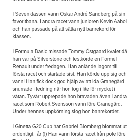
I Sevenklassen vann Oskar André Sandberg på sin
favoritbana. I andra racet vann junioren Kevin Aabol
och han passade på att sätta nytt banrekord för
klassen.
I Formula Basic missade Tommy Östgaard kvalet då
han var på Silverstone och testkörde en Formel
Renault under fredagen. Han anlände lagom till
första racet och startade sist. Han körde upp sig och
vann! Han fick dock god hjälp av att Ida Granegärd
snurrade i ledning när hon tog i lite för mycket i
vätan. Tyvärr upprepade hon bravaden även i andra
racet som Robert Svensson vann före Granegärd.
Under hennes uppkörning slog hon banrekordet.
I Ginetta G20 Cup har Gabriel Blomberg blommat ut
ordentligt i år (!) Han vann första racet från pole före