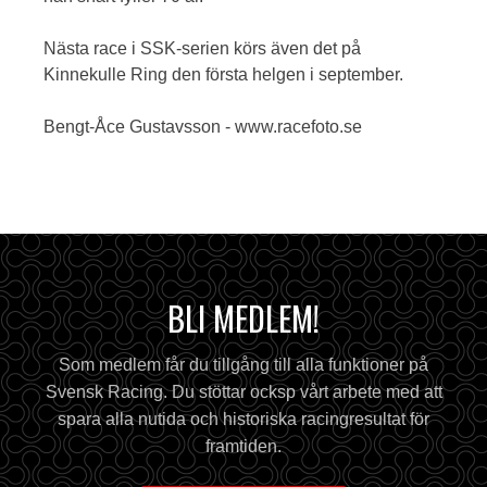
Nästa race i SSK-serien körs även det på
Kinnekulle Ring den första helgen i september.
Bengt-Åce Gustavsson - www.racefoto.se
BLI MEDLEM!
Som medlem får du tillgång till alla funktioner på
Svensk Racing. Du stöttar ocksp vårt arbete med att
spara alla nutida och historiska racingresultat för
framtiden.