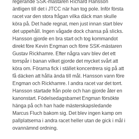
regerande SSK-mästaren Richard Hansson
äntligen till det i JTCC när han tog pole. Inför första
racet var den stora frågan vilka däck man skulle
köra på. Det hade regnat, men just innan start blev
det uppehåll. Ingen vågade dock chansa på slicks.
Hansson gjorde en bra start och tog kommandot
direkt före Kevin Engman och förre SSK-mästaren
Gustav Rickhamre. Efter några varv blev det ett
torrspår i banan vilket gjorde det mycket svårt att
köra om. Förarna fick i stället koncentrera sig på att
få däcken att hålla ända till mål. Hansson vann före
Engman och Rickhamre. I andra racet var det torrt.
Hansson startade från pole och han gjorde åter en
kanonstart. Födelsedagsbarnet Engman försökte
hänga på och han hade mästerskapsledande
Marcus Fluch bakom sig. Det blev ingen kamp om
pallplatserna i andra racet heller utan de gick i mål i
ovannämnd ordning.