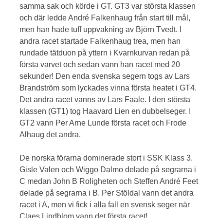
samma sak och körde i GT. GT3 var största klassen
och där ledde André Falkenhaug från start till mål,
men han hade tuff uppvakning av Björn Tvedt. I
andra racet startade Falkenhaug trea, men han
rundade tätduon på yttern i Kvarnkurvan redan på
första varvet och sedan vann han racet med 20
sekunder! Den enda svenska segern togs av Lars
Brandström som lyckades vinna första heatet i GT4.
Det andra racet vanns av Lars Faale. I den största
klassen (GT1) tog Haavard Lien en dubbelseger. I
GT2 vann Per Arne Lunde första racet och Frode
Alhaug det andra.
De norska förarna dominerade stort i SSK Klass 3.
Gisle Valen och Wiggo Dalmo delade på segrarna i
C medan John B Roligheten och Steffen André Feet
delade på segrarna i B. Per Stöldal vann det andra
racet i A, men vi fick i alla fall en svensk seger när
Claes Lindblom vann det första racet!