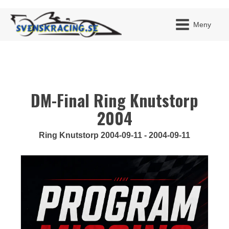
Meny
DM-Final Ring Knutstorp
JAG H
MITT 
BLI ME
2004
Ring Knutstorp 2004-09-11 - 2004-09-11