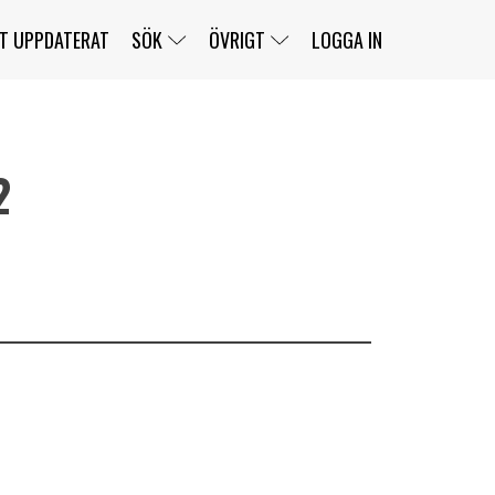
T UPPDATERAT
SÖK
ÖVRIGT
LOGGA IN
2
SERIER
BANOR
KLASSER
KLUBBAR
FÖRARE
TÄVLINGAR
CUSTOMER PORTAL
NEWSLETTERS UNSUBSCRIBE
SPONSORER
SUPER SALOON
SUPER STAR
GELLERÅSBANAN
LÄNKAR
KOMPLETTERA
PRESS
BENGANS NÖRDSIDA
OM OSS
KONTAKT
WEBBSHOP