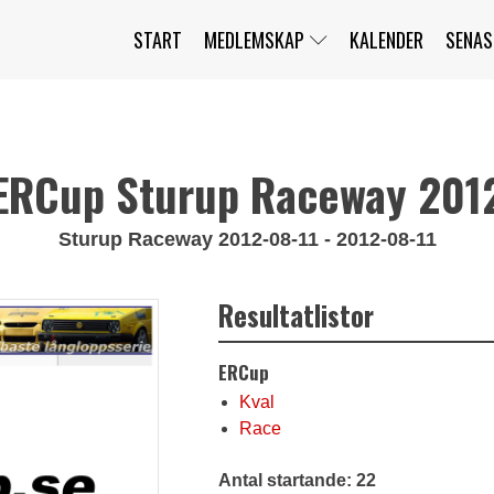
START
MEDLEMSKAP
KALENDER
SENAS
JAG HAR GLÖMT MITT LÖSENORD
MITT KONTO
BLI MEDLEM
ERCup Sturup Raceway 201
Sturup Raceway 2012-08-11 - 2012-08-11
Resultatlistor
ERCup
Kval
Race
Antal startande: 22