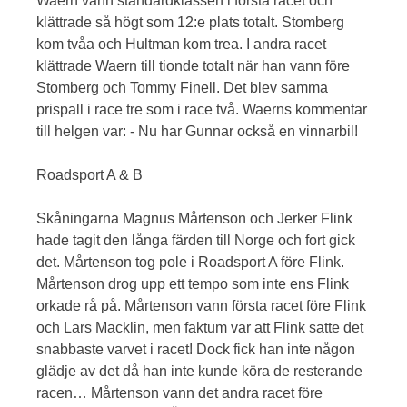
Waern vann standardklassen i första racet och
klättrade så högt som 12:e plats totalt. Stomberg
kom tvåa och Hultman kom trea. I andra racet
klättrade Waern till tionde totalt när han vann före
Stomberg och Tommy Finell. Det blev samma
prispall i race tre som i race två. Waerns kommentar
till helgen var: - Nu har Gunnar också en vinnarbil!
Roadsport A & B
Skåningarna Magnus Mårtenson och Jerker Flink
hade tagit den långa färden till Norge och fort gick
det. Mårtenson tog pole i Roadsport A före Flink.
Mårtenson drog upp ett tempo som inte ens Flink
orkade rå på. Mårtenson vann första racet före Flink
och Lars Macklin, men faktum var att Flink satte det
snabbaste varvet i racet! Dock fick han inte någon
glädje av det då han inte kunde köra de resterande
racen… Mårtenson vann det andra racet före