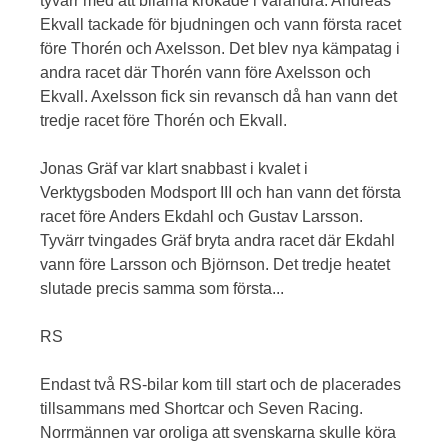
tyvärr med att bilarna krokade i varandra. Andreas
Ekvall tackade för bjudningen och vann första racet
före Thorén och Axelsson. Det blev nya kämpatag i
andra racet där Thorén vann före Axelsson och
Ekvall. Axelsson fick sin revansch då han vann det
tredje racet före Thorén och Ekvall.
Jonas Gräf var klart snabbast i kvalet i
Verktygsboden Modsport III och han vann det första
racet före Anders Ekdahl och Gustav Larsson.
Tyvärr tvingades Gräf bryta andra racet där Ekdahl
vann före Larsson och Björnson. Det tredje heatet
slutade precis samma som första...
RS
Endast två RS-bilar kom till start och de placerades
tillsammans med Shortcar och Seven Racing.
Norrmännen var oroliga att svenskarna skulle köra