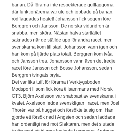
banan. Då förarna inte respekterade gulflaggorna,
där funktionärerna var ute och jobbade på banan,
rödflaggades heatet! Johansson fick segern före
Berggren och Jansson. De norska vidundren är
snabba, men sköra. Nästan halva startfältet
saknades när de ställde upp för andra racet, men
svenskarna kom till start. Johansson vann igen och
han kom på fjärde plats totalt. Berggren kom tvåa
och Jansson trea. Johansson vann även det tredje
racet före Jansson och Bosse Johansson, sedan
Berggren tvingats bryta.
Det var lika tufft för förarna i Verktygsboden
Modsport II som fick köra tillsammans med Norsk
GT3. Björn Axelsson var snabbast av svenskarna i
kvalet. Axelsson ledde svenskligan i racet, men Joel
Thorén var på hugget och försökte ta sig om. Han
gjorde ett försök ned i Angsten och sedan laddade
han ordentligt ned mot Slaktaren, men det slutade