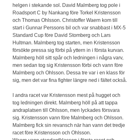
helgen i stekande sol. David Malmberg tog pole i
Roadsport C by Nankang före Torkel Kristensson
och Thomas Ohlsson. Christoffer Waern kom till
start i Gunnar Perssons bil och var snabbast i MX-5
Standard Cup före David Stomberg och Lars
Hultman. Malmberg tog starten, men Kristensson
försökte pressa sig förbi på yttern in i första kurvan.
Malmberg höll sitt spår och ledningen i några varv,
men sedan tog sig Kristensson förbi och vann före
Malmberg och Ohlsson. Dessa tre var i en klass för
sig, men det var fina fighter längre ned i fältet också.
I andra racet var Kristensson mest på hugget och
tog ledningen direkt. Malmberg höll på att tappa
andraplatsen till Ohlsson, men lyckades försvara
sig. Kristensson vann före Malmberg och Ohlsson.
Malmberg fick sin revansch när han vann det tredje
racet före Kristensson och Ohlsson.