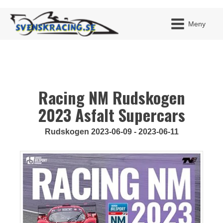
Meny
Racing NM Rudskogen
JAG H
MITT 
BLI ME
2023 Asfalt Supercars
Rudskogen 2023-06-09 - 2023-06-11