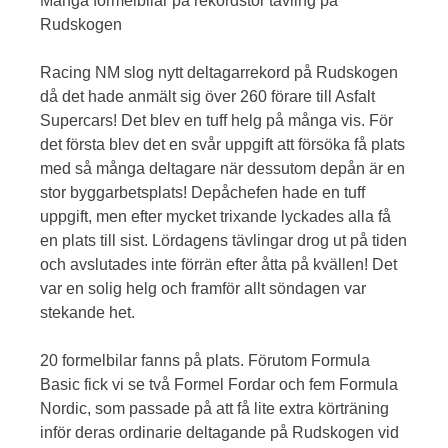
Många formelbilar på rekordstor tävling på
Rudskogen
Racing NM slog nytt deltagarrekord på Rudskogen
då det hade anmält sig över 260 förare till Asfalt
Supercars! Det blev en tuff helg på många vis. För
det första blev det en svår uppgift att försöka få plats
med så många deltagare när dessutom depån är en
stor byggarbetsplats! Depåchefen hade en tuff
uppgift, men efter mycket trixande lyckades alla få
en plats till sist. Lördagens tävlingar drog ut på tiden
och avslutades inte förrän efter åtta på kvällen! Det
var en solig helg och framför allt söndagen var
stekande het.
20 formelbilar fanns på plats. Förutom Formula
Basic fick vi se två Formel Fordar och fem Formula
Nordic, som passade på att få lite extra körträning
inför deras ordinarie deltagande på Rudskogen vid