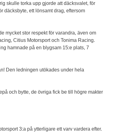
ig skulle torka upp gjorde att däcksvalet, för
ör däcksbyte, ett lönsamt drag, eftersom
ade mycket stor respekt för varandra, även om
Racing, Citius Motorsport och Tonima Racing.
cing hamnade på en blygsam 15:e plats, 7
:an! Den ledningen utökades under hela
på och bytte, de övriga fick be till högre makter
sport 3:a på ytterligare ett varv vardera efter.