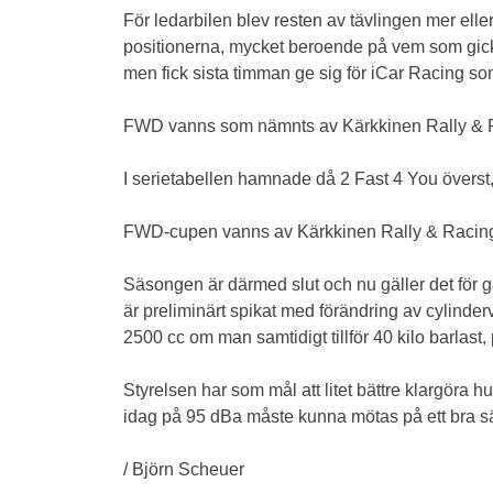
För ledarbilen blev resten av tävlingen mer eller
positionerna, mycket beroende på vem som gick i
men fick sista timman ge sig för iCar Racing s
FWD vanns som nämnts av Kärkkinen Rally & Raci
I serietabellen hamnade då 2 Fast 4 You överst,
FWD-cupen vanns av Kärkkinen Rally & Racing,
Säsongen är därmed slut och nu gäller det för g
är preliminärt spikat med förändring av cylindervo
2500 cc om man samtidigt tillför 40 kilo barlast,
Styrelsen har som mål att litet bättre klargöra 
idag på 95 dBa måste kunna mötas på ett bra sä
/ Björn Scheuer