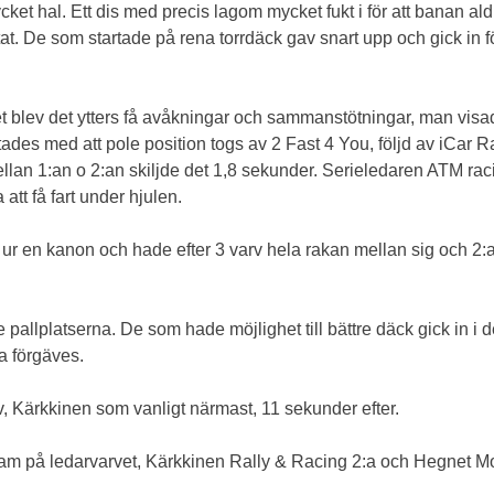
et hal. Ett dis med precis lagom mycket fukt i för att banan aldr
at. De som startade på rena torrdäck gav snart upp och gick in f
get blev det ytters få avåkningar och sammanstötningar, man vis
ades med att pole position togs av 2 Fast 4 You, följd av iCar 
an 1:an o 2:an skiljde det 1,8 sekunder. Serieledaren ATM ra
att få fart under hjulen.
n ur en kanon och hade efter 3 varv hela rakan mellan sig och 2
llplatserna. De som hade möjlighet till bättre däck gick in i de
a förgäves.
, Kärkkinen som vanligt närmast, 11 sekunder efter.
am på ledarvarvet, Kärkkinen Rally & Racing 2:a och Hegnet Motor