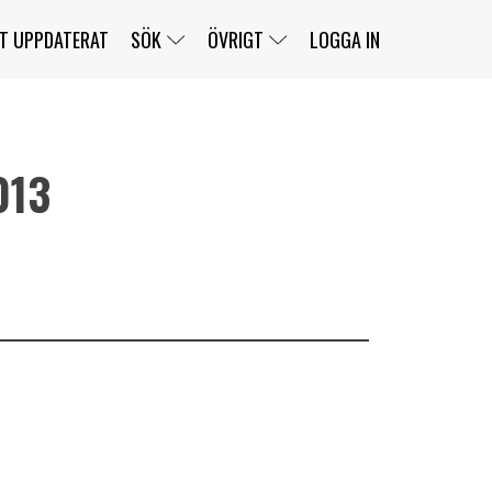
T UPPDATERAT
SÖK
ÖVRIGT
LOGGA IN
013
SERIER
BANOR
KLASSER
KLUBBAR
FÖRARE
TÄVLINGAR
CUSTOMER PORTAL
NEWSLETTERS UNSUBSCRIBE
SPONSORER
SUPER SALOON
SUPER STAR
GELLERÅSBANAN
LÄNKAR
KOMPLETTERA
PRESS
BENGANS NÖRDSIDA
OM OSS
KONTAKT
WEBBSHOP