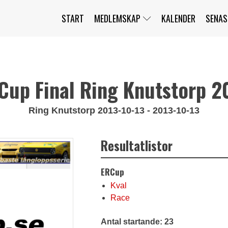
START
MEDLEMSKAP
KALENDER
SENAS
JAG HAR GLÖMT MITT LÖSENORD
MITT KONTO
BLI MEDLEM
Cup Final Ring Knutstorp 2
Ring Knutstorp 2013-10-13 - 2013-10-13
Resultatlistor
ERCup
Kval
Race
Antal startande: 23