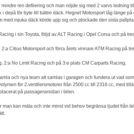
 mindre ren defilering och man nöjde sig med 2 varvs ledning till
 depå för byte till bättre däck. Hegnet Motorsport låg länge på 
om med mjuka däck körde upp sig och plockade den sista pallpla
ng i sin Toyota, följd av ALT Racing i Opel Corsa och på tred
 2:a Citius Motorsport och förra årets vinnare ATM Racing på tre
 2:a No Limit Racing och på 3:e plats CM Carparts Racing.
amla och nya team att samlas i garagen och fundera ut vad som k
lymen för 2.ventilersmotorer från 2500 cc till 2316 cc, med tillägg
 placerat på passagerarsidan i bilen.
hur man kan mäta och inte minst vid behov begränsa ljudet från b
tt.