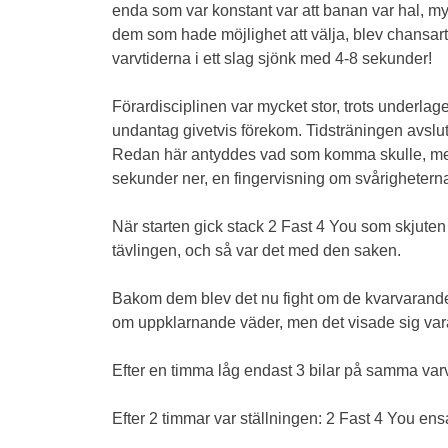
enda som var konstant var att banan var hal, myck
dem som hade möjlighet att välja, blev chansart
varvtiderna i ett slag sjönk med 4-8 sekunder!
Förardisciplinen var mycket stor, trots underla
undantag givetvis förekom. Tidsträningen avslut
Redan här antyddes vad som komma skulle, mell
sekunder ner, en fingervisning om svårigheterna 
När starten gick stack 2 Fast 4 You som skjute
tävlingen, och så var det med den saken.
Bakom dem blev det nu fight om de kvarvarande pa
om uppklarnande väder, men det visade sig var
Efter en timma låg endast 3 bilar på samma varv
Efter 2 timmar var ställningen: 2 Fast 4 You ens