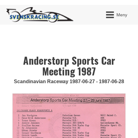
Meny
Anderstorp Sports Car
JAG H
MITT 
BLI ME
Meeting 1987
Scandinavian Raceway 1987-06-27 - 1987-06-28