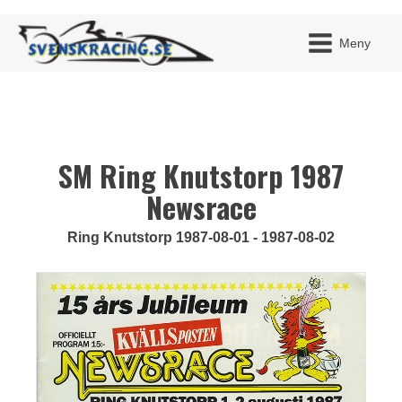
Meny
SM Ring Knutstorp 1987
JAG H
MITT 
BLI ME
Newsrace
Ring Knutstorp 1987-08-01 - 1987-08-02