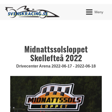
Meny
Midnattssolsloppet
JAG H
MITT 
BLI ME
Skellefteå 2022
Drivecenter Arena 2022-06-17 - 2022-06-18