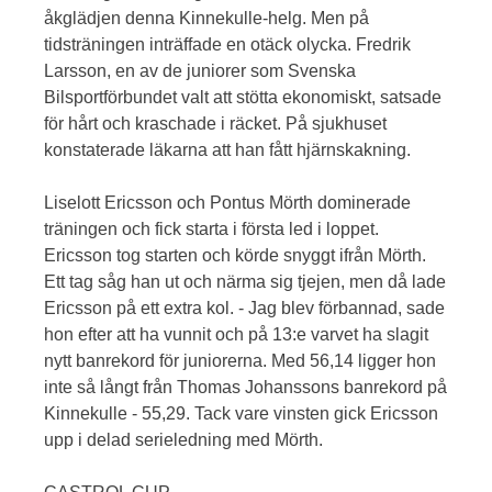
åkglädjen denna Kinnekulle-helg. Men på
tidsträningen inträffade en otäck olycka. Fredrik
Larsson, en av de juniorer som Svenska
Bilsportförbundet valt att stötta ekonomiskt, satsade
för hårt och kraschade i räcket. På sjukhuset
konstaterade läkarna att han fått hjärnskakning.
Liselott Ericsson och Pontus Mörth dominerade
träningen och fick starta i första led i loppet.
Ericsson tog starten och körde snyggt ifrån Mörth.
Ett tag såg han ut och närma sig tjejen, men då lade
Ericsson på ett extra kol. - Jag blev förbannad, sade
hon efter att ha vunnit och på 13:e varvet ha slagit
nytt banrekord för juniorerna. Med 56,14 ligger hon
inte så långt från Thomas Johanssons banrekord på
Kinnekulle - 55,29. Tack vare vinsten gick Ericsson
upp i delad serieledning med Mörth.