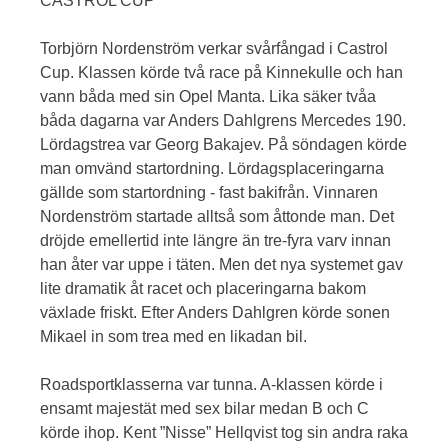
CASTROL CUP
Torbjörn Nordenström verkar svårfångad i Castrol
Cup. Klassen körde två race på Kinnekulle och han
vann båda med sin Opel Manta. Lika säker tvåa
båda dagarna var Anders Dahlgrens Mercedes 190.
Lördagstrea var Georg Bakajev. På söndagen körde
man omvänd startordning. Lördagsplaceringarna
gällde som startordning - fast bakifrån. Vinnaren
Nordenström startade alltså som åttonde man. Det
dröjde emellertid inte längre än tre-fyra varv innan
han åter var uppe i täten. Men det nya systemet gav
lite dramatik åt racet och placeringarna bakom
växlade friskt. Efter Anders Dahlgren körde sonen
Mikael in som trea med en likadan bil.
Roadsportklasserna var tunna. A-klassen körde i
ensamt majestät med sex bilar medan B och C
körde ihop. Kent ”Nisse” Hellqvist tog sin andra raka