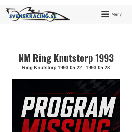
Meny
NM Ring Knutstorp 1993
JAG H
MITT 
BLI ME
Ring Knutstorp 1993-05-22 - 1993-05-23