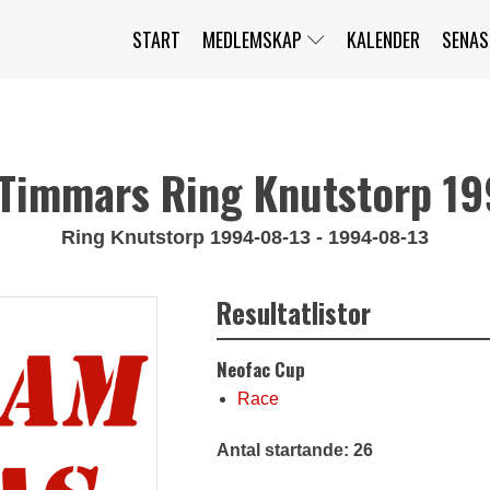
START
MEDLEMSKAP
KALENDER
SENAS
JAG HAR GLÖMT MITT LÖSENORD
MITT KONTO
BLI MEDLEM
Timmars Ring Knutstorp 1
Ring Knutstorp 1994-08-13 - 1994-08-13
Resultatlistor
Neofac Cup
Race
Antal startande: 26