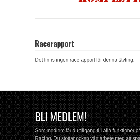
Racerapport
Det finns ingen racerapport för denna tävling.
BLI MEDLEM!
Som medlem får du tillgång till alla funktioner 
Racing. Du stöttar ocksp vårt arbete med att spa