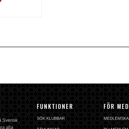
FUNKTIONER
FÖR ME
SÖK KLUBBAR
MEDLEMSKA
på Svensk
ra alla