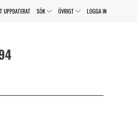
T UPPDATERAT
SÖK
ÖVRIGT
LOGGA IN
994
SERIER
BANOR
KLASSER
KLUBBAR
FÖRARE
TÄVLINGAR
CUSTOMER PORTAL
NEWSLETTERS UNSUBSCRIBE
SPONSORER
SUPER SALOON
SUPER STAR
GELLERÅSBANAN
LÄNKAR
KOMPLETTERA
PRESS
BENGANS NÖRDSIDA
OM OSS
KONTAKT
WEBBSHOP