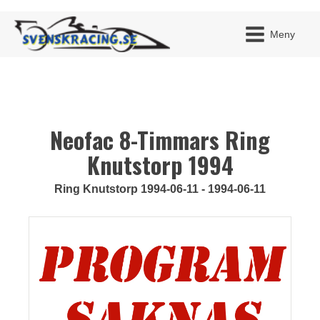
Meny
Neofac 8-Timmars Ring
JAG H
MITT 
BLI ME
Knutstorp 1994
Ring Knutstorp 1994-06-11 - 1994-06-11