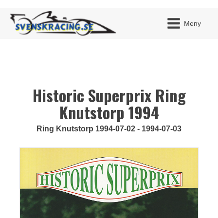
Meny
Historic Superprix Ring
JAG H
MITT 
BLI ME
Knutstorp 1994
Ring Knutstorp 1994-07-02 - 1994-07-03