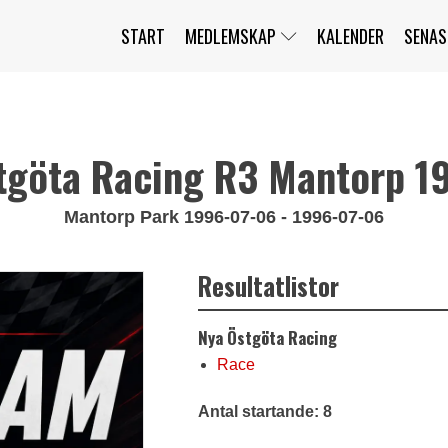
START
MEDLEMSKAP
KALENDER
SENAS
JAG HAR GLÖMT MITT LÖSENORD
MITT KONTO
BLI MEDLEM
tgöta Racing R3 Mantorp 1
Mantorp Park 1996-07-06 - 1996-07-06
Resultatlistor
Nya Östgöta Racing
Race
Antal startande: 8