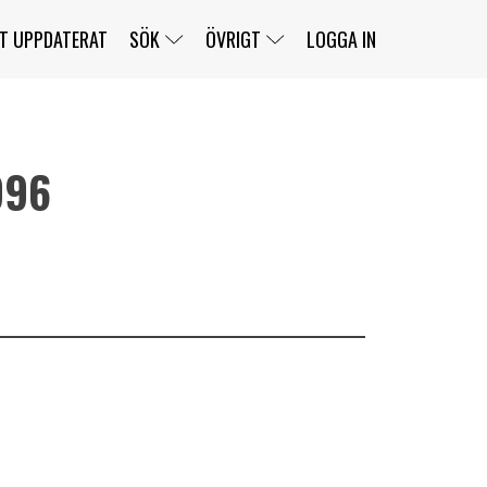
T UPPDATERAT
SÖK
ÖVRIGT
LOGGA IN
996
SERIER
BANOR
KLASSER
KLUBBAR
FÖRARE
TÄVLINGAR
CUSTOMER PORTAL
NEWSLETTERS UNSUBSCRIBE
SPONSORER
SUPER SALOON
SUPER STAR
GELLERÅSBANAN
LÄNKAR
KOMPLETTERA
PRESS
BENGANS NÖRDSIDA
OM OSS
KONTAKT
WEBBSHOP