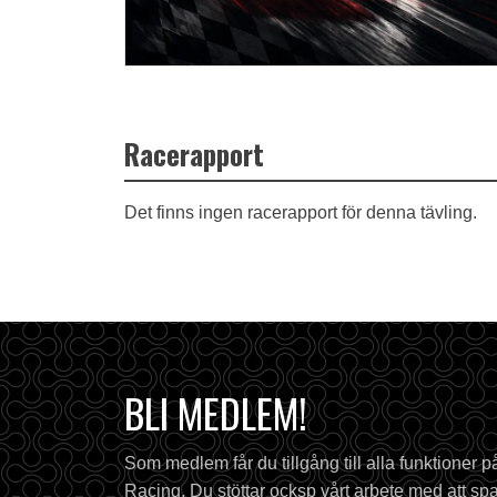
Racerapport
Det finns ingen racerapport för denna tävling.
BLI MEDLEM!
Som medlem får du tillgång till alla funktioner 
Racing. Du stöttar ocksp vårt arbete med att spa