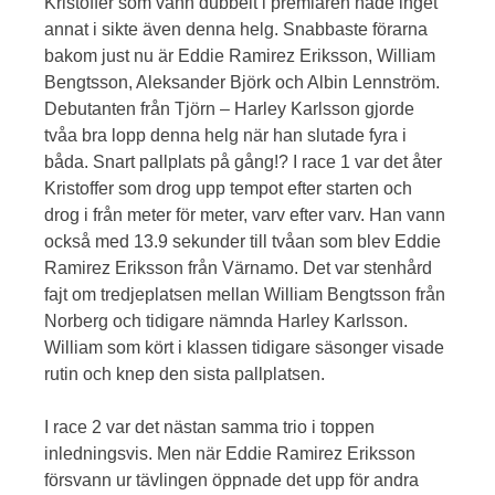
Kristoffer som vann dubbelt i premiären hade inget
annat i sikte även denna helg. Snabbaste förarna
bakom just nu är Eddie Ramirez Eriksson, William
Bengtsson, Aleksander Björk och Albin Lennström.
Debutanten från Tjörn – Harley Karlsson gjorde
tvåa bra lopp denna helg när han slutade fyra i
båda. Snart pallplats på gång!? I race 1 var det åter
Kristoffer som drog upp tempot efter starten och
drog i från meter för meter, varv efter varv. Han vann
också med 13.9 sekunder till tvåan som blev Eddie
Ramirez Eriksson från Värnamo. Det var stenhård
fajt om tredjeplatsen mellan William Bengtsson från
Norberg och tidigare nämnda Harley Karlsson.
William som kört i klassen tidigare säsonger visade
rutin och knep den sista pallplatsen.
I race 2 var det nästan samma trio i toppen
inledningsvis. Men när Eddie Ramirez Eriksson
försvann ur tävlingen öppnade det upp för andra