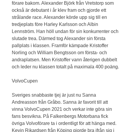
förare bakom. Alexander Björk från Vretstorp som
också är debutant i år klev fram och gjorde ett
strålande race. Alexander körde upp sig till en
tredjeplats före Harley Karlsson och Albin
Lennström. Han höll undan för sin konkurrenter och
slutade trea. Därmed tog Alexander sin första
pallplats i klassen. Framför kämpade Kristoffer
Norling och William Bengtsson om första- och
andraplatsen. Men Kristoffer vann återigen dubbelt
och leder nu klassen totalt på maximala 400 poäng.
VolvoCupen
Sveriges snabbaste tjej är just nu Sanna
Andreasson från Gråbo. Sanna är favorit till att
vinna VolvoCupen 2021 och verkar inte göra sin
fans besvikna. På Falkenbergs Motorbana fick
övriga Volvoförare ta i ordentligt för att hänga med.
Kevin Rikardsen från Köping gjorde bra ifrån sig i