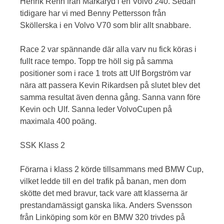
Henrik Rehn från Markaryd i en Volvo 240. Sedan
tidigare har vi med Benny Pettersson från
Sköllerska i en Volvo V70 som blir allt snabbare.
Race 2 var spännande där alla varv nu fick köras i
fullt race tempo. Topp tre höll sig på samma
positioner som i race 1 trots att Ulf Borgström var
nära att passera Kevin Rikardsen på slutet blev det
samma resultat även denna gång. Sanna vann före
Kevin och Ulf. Sanna leder VolvoCupen på
maximala 400 poäng.
SSK Klass 2
Förarna i klass 2 körde tillsammans med BMW Cup,
vilket ledde till en del trafik på banan, men dom
skötte det med bravur, tack vare att klasserna är
prestandamässigt ganska lika. Anders Svensson
från Linköping som kör en BMW 320 trivdes på