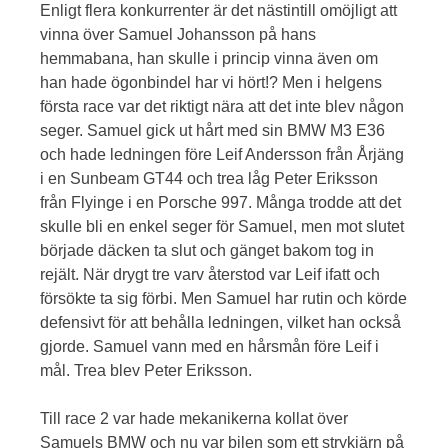
Enligt flera konkurrenter är det nästintill omöjligt att
vinna över Samuel Johansson på hans
hemmabana, han skulle i princip vinna även om
han hade ögonbindel har vi hört!? Men i helgens
första race var det riktigt nära att det inte blev någon
seger. Samuel gick ut hårt med sin BMW M3 E36
och hade ledningen före Leif Andersson från Årjäng
i en Sunbeam GT44 och trea låg Peter Eriksson
från Flyinge i en Porsche 997. Många trodde att det
skulle bli en enkel seger för Samuel, men mot slutet
började däcken ta slut och gänget bakom tog in
rejält. När drygt tre varv återstod var Leif ifatt och
försökte ta sig förbi. Men Samuel har rutin och körde
defensivt för att behålla ledningen, vilket han också
gjorde. Samuel vann med en hårsmån före Leif i
mål. Trea blev Peter Eriksson.
Till race 2 var hade mekanikerna kollat över
Samuels BMW och nu var bilen som ett strykjärn på