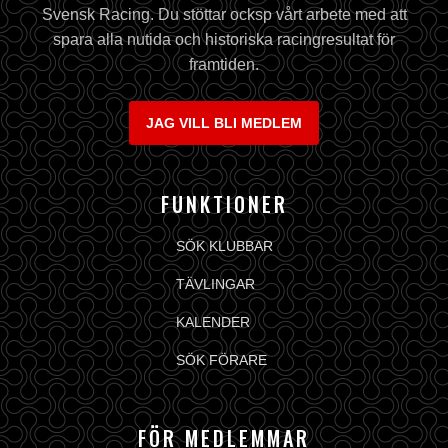
Svensk Racing. Du stöttar ocksp vårt arbete med att
spara alla nutida och historiska racingresultat för
framtiden.
JAG VILL BLI MEDLEM
FUNKTIONER
SÖK KLUBBAR
TÄVLINGAR
KALENDER
SÖK FÖRARE
FÖR MEDLEMMAR