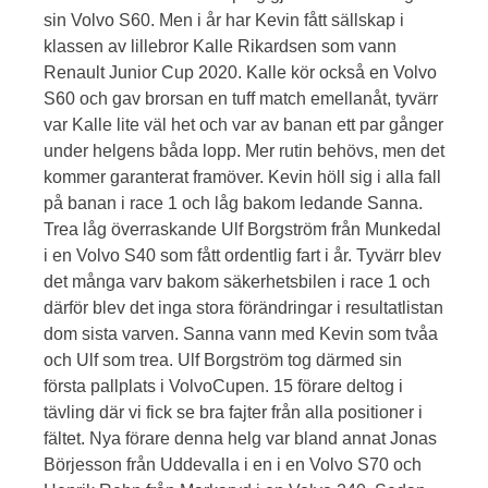
sin Volvo S60. Men i år har Kevin fått sällskap i
klassen av lillebror Kalle Rikardsen som vann
Renault Junior Cup 2020. Kalle kör också en Volvo
S60 och gav brorsan en tuff match emellanåt, tyvärr
var Kalle lite väl het och var av banan ett par gånger
under helgens båda lopp. Mer rutin behövs, men det
kommer garanterat framöver. Kevin höll sig i alla fall
på banan i race 1 och låg bakom ledande Sanna.
Trea låg överraskande Ulf Borgström från Munkedal
i en Volvo S40 som fått ordentlig fart i år. Tyvärr blev
det många varv bakom säkerhetsbilen i race 1 och
därför blev det inga stora förändringar i resultatlistan
dom sista varven. Sanna vann med Kevin som tvåa
och Ulf som trea. Ulf Borgström tog därmed sin
första pallplats i VolvoCupen. 15 förare deltog i
tävling där vi fick se bra fajter från alla positioner i
fältet. Nya förare denna helg var bland annat Jonas
Börjesson från Uddevalla i en i en Volvo S70 och