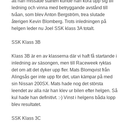
att han missade starten kunde han köra upp sig till
ledning och vinna med betryggande avstånd till
tvåan, som blev Anton Bergström, trea slutade
återigen Kevin Blomberg. Trots inledningen på
helgen leder nu Joel SSK klass 3A totalt.
SSK Klass 3B
Klass 3B är en av klasserna där vi haft få startande i
inledning av säsongen, men till Raceweek ryktas
det om att det dyker upp fler. Mats Blomqvist från
Alingsås ger inte upp för det, utan kämpar på med
sin Nissan 200SX. Mats hade nog det största
leendet av alla när han klev ur bilen efter helgen. Så
kul hade han definitivt. :-) Vinst i helgens båda lopp
blev resultatet.
SSK Klass 3C