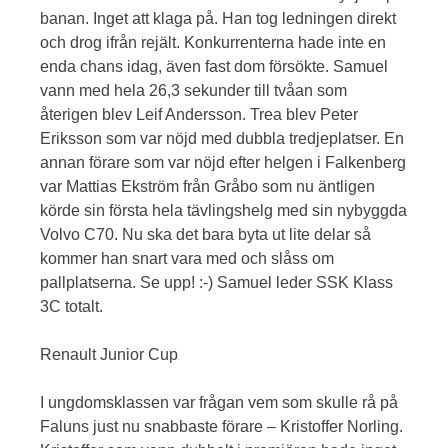
banan. Inget att klaga på. Han tog ledningen direkt
och drog ifrån rejält. Konkurrenterna hade inte en
enda chans idag, även fast dom försökte. Samuel
vann med hela 26,3 sekunder till tvåan som
återigen blev Leif Andersson. Trea blev Peter
Eriksson som var nöjd med dubbla tredjeplatser. En
annan förare som var nöjd efter helgen i Falkenberg
var Mattias Ekström från Gråbo som nu äntligen
körde sin första hela tävlingshelg med sin nybyggda
Volvo C70. Nu ska det bara byta ut lite delar så
kommer han snart vara med och slåss om
pallplatserna. Se upp! :-) Samuel leder SSK Klass
3C totalt.
Renault Junior Cup
I ungdomsklassen var frågan vem som skulle rå på
Faluns just nu snabbaste förare – Kristoffer Norling.