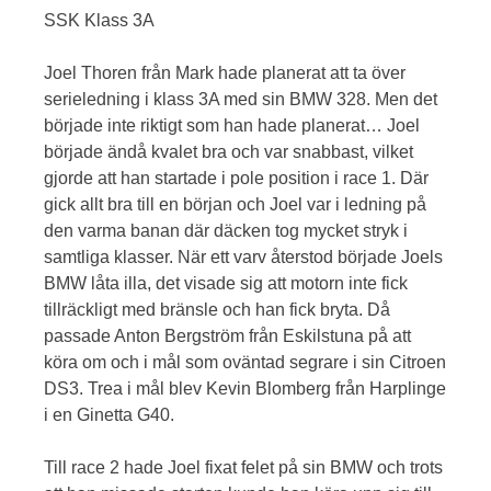
SSK Klass 3A
Joel Thoren från Mark hade planerat att ta över
serieledning i klass 3A med sin BMW 328. Men det
började inte riktigt som han hade planerat… Joel
började ändå kvalet bra och var snabbast, vilket
gjorde att han startade i pole position i race 1. Där
gick allt bra till en början och Joel var i ledning på
den varma banan där däcken tog mycket stryk i
samtliga klasser. När ett varv återstod började Joels
BMW låta illa, det visade sig att motorn inte fick
tillräckligt med bränsle och han fick bryta. Då
passade Anton Bergström från Eskilstuna på att
köra om och i mål som oväntad segrare i sin Citroen
DS3. Trea i mål blev Kevin Blomberg från Harplinge
i en Ginetta G40.
Till race 2 hade Joel fixat felet på sin BMW och trots