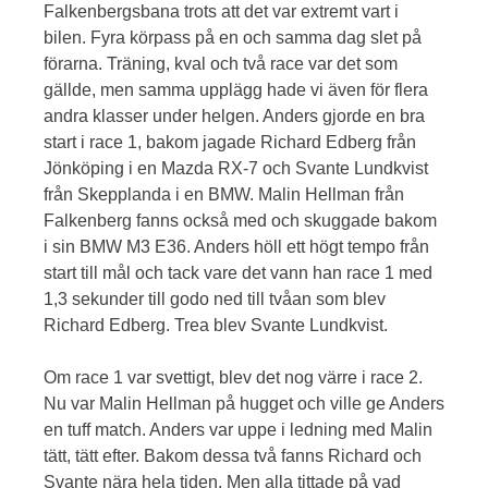
Falkenbergsbana trots att det var extremt vart i
bilen. Fyra körpass på en och samma dag slet på
förarna. Träning, kval och två race var det som
gällde, men samma upplägg hade vi även för flera
andra klasser under helgen. Anders gjorde en bra
start i race 1, bakom jagade Richard Edberg från
Jönköping i en Mazda RX-7 och Svante Lundkvist
från Skepplanda i en BMW. Malin Hellman från
Falkenberg fanns också med och skuggade bakom
i sin BMW M3 E36. Anders höll ett högt tempo från
start till mål och tack vare det vann han race 1 med
1,3 sekunder till godo ned till tvåan som blev
Richard Edberg. Trea blev Svante Lundkvist.
Om race 1 var svettigt, blev det nog värre i race 2.
Nu var Malin Hellman på hugget och ville ge Anders
en tuff match. Anders var uppe i ledning med Malin
tätt, tätt efter. Bakom dessa två fanns Richard och
Svante nära hela tiden. Men alla tittade på vad