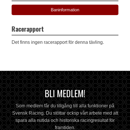
Baninformation
Racerapport
Det finns ingen racerapport för denna tävling.
BLI MEDLEM!
Som medlem får du tillgång till alla funktioner på
Svensk Racing. Du stöttar ocksp vårt arbete med att
spara alla nutida och historiska racingresultat för
framtiden.