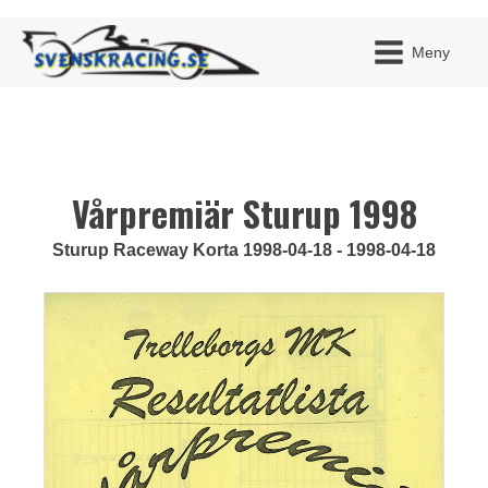
Meny
Vårpremiär Sturup 1998
JAG H
MITT 
BLI ME
Sturup Raceway Korta 1998-04-18 - 1998-04-18