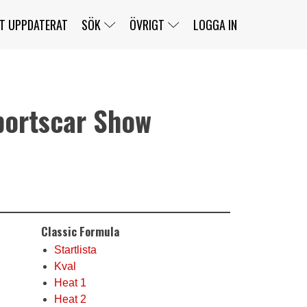
T UPPDATERAT
SÖK
ÖVRIGT
LOGGA IN
ortscar Show
SERIER
BANOR
KLASSER
KLUBBAR
FÖRARE
TÄVLINGAR
CUSTOMER PORTAL
NEWSLETTERS UNSUBSCRIBE
SPONSORER
SUPER SALOON
SUPER STAR
GELLERÅSBANAN
LÄNKAR
KOMPLETTERA
PRESS
BENGANS NÖRDSIDA
Classic Formula
OM OSS
KONTAKT
WEBBSHOP
Startlista
Kval
Heat 1
Heat 2