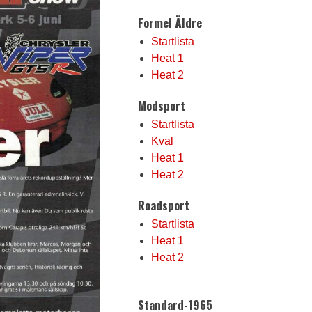
Formel Äldre
Startlista
Heat 1
Heat 2
Modsport
Startlista
Kval
Heat 1
Heat 2
Roadsport
Startlista
Heat 1
Heat 2
Standard-1965