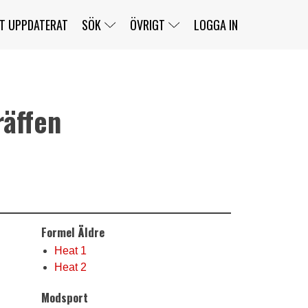
T UPPDATERAT
SÖK
ÖVRIGT
LOGGA IN
äffen
SERIER
BANOR
KLASSER
KLUBBAR
FÖRARE
TÄVLINGAR
CUSTOMER PORTAL
NEWSLETTERS UNSUBSCRIBE
SPONSORER
SUPER SALOON
SUPER STAR
GELLERÅSBANAN
LÄNKAR
KOMPLETTERA
PRESS
BENGANS NÖRDSIDA
Formel Äldre
OM OSS
KONTAKT
WEBBSHOP
Heat 1
Heat 2
Modsport