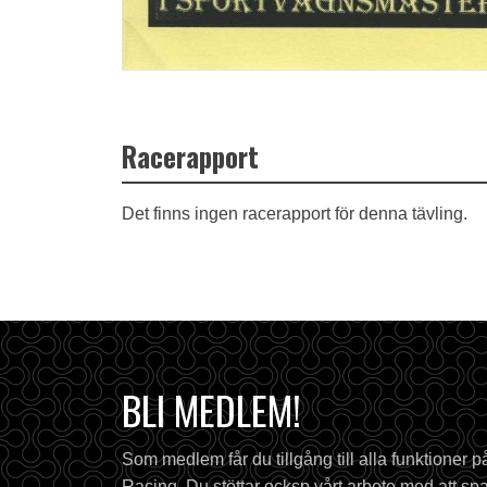
Racerapport
Det finns ingen racerapport för denna tävling.
BLI MEDLEM!
Som medlem får du tillgång till alla funktioner 
Racing. Du stöttar ocksp vårt arbete med att spa