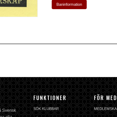
Baninformation
FUNKTIONER
FÖR ME
SÖK KLUBBAR
MEDLEMSKA
på Svensk
ra alla