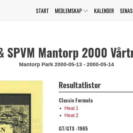
START
MEDLEMSKAP
KALENDER
SENAS
JAG HAR GLÖMT MITT LÖSENORD
MITT KONTO
BLI MEDLEM
& SPVM Mantorp 2000 Vårtr
Mantorp Park 2000-05-13 - 2000-05-14
Resultatlistor
Classic Formula
Heat 1
Heat 2
GT/GTS -1965