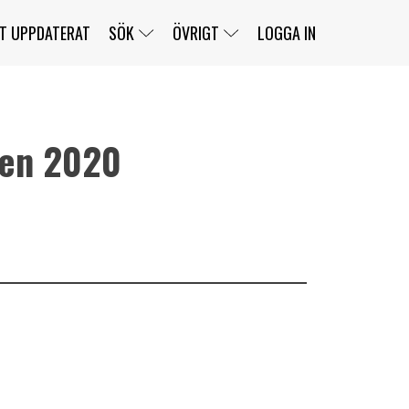
T UPPDATERAT
SÖK
ÖVRIGT
LOGGA IN
gen 2020
SERIER
BANOR
KLASSER
KLUBBAR
FÖRARE
TÄVLINGAR
CUSTOMER PORTAL
NEWSLETTERS UNSUBSCRIBE
SPONSORER
SUPER SALOON
SUPER STAR
GELLERÅSBANAN
LÄNKAR
KOMPLETTERA
PRESS
BENGANS NÖRDSIDA
OM OSS
KONTAKT
WEBBSHOP