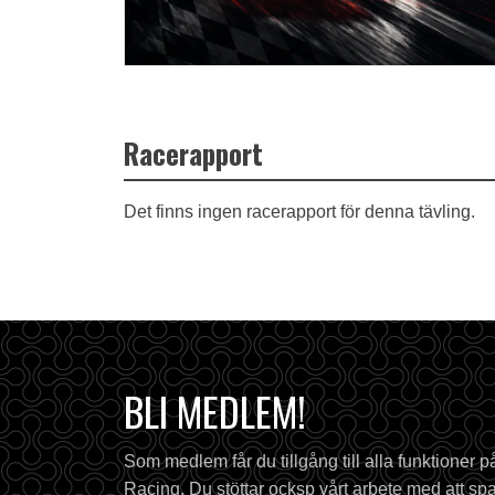
Racerapport
Det finns ingen racerapport för denna tävling.
BLI MEDLEM!
Som medlem får du tillgång till alla funktioner 
Racing. Du stöttar ocksp vårt arbete med att spa