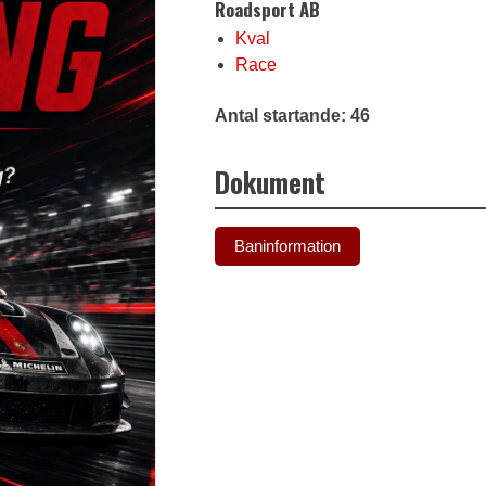
Roadsport AB
Kval
Race
Antal startande: 46
Dokument
Baninformation