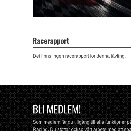
Racerapport
Det finns ingen racerapport för denna tävling.
BLI MEDLEM!
Som medlem får du tillgång till alla funktioner 
Racing. Du stöttar ocksp vårt arbete med att spa