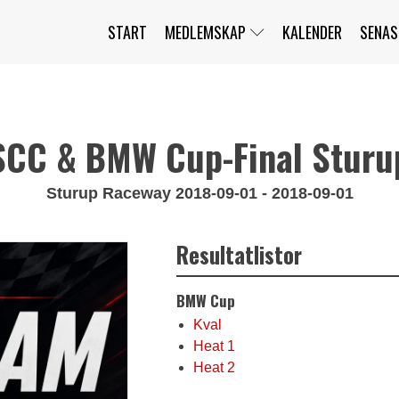
START
MEDLEMSKAP
KALENDER
SENAS
JAG HAR GLÖMT MITT LÖSENORD
MITT KONTO
BLI MEDLEM
CC & BMW Cup-Final Sturu
Sturup Raceway 2018-09-01 - 2018-09-01
Resultatlistor
BMW Cup
Kval
Heat 1
Heat 2