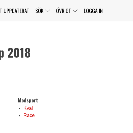
T UPPDATERAT
SÖK
ÖVRIGT
LOGGA IN
p 2018
SERIER
BANOR
KLASSER
KLUBBAR
FÖRARE
TÄVLINGAR
CUSTOMER PORTAL
NEWSLETTERS UNSUBSCRIBE
SPONSORER
SUPER SALOON
SUPER STAR
GELLERÅSBANAN
LÄNKAR
KOMPLETTERA
PRESS
BENGANS NÖRDSIDA
Modsport
OM OSS
KONTAKT
WEBBSHOP
Kval
Race