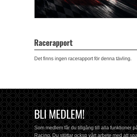
Racerapport
Det finns ingen racerapport för denna tävling.
BLI MEDLEM!
Som medlem får du tillgång till alla funktioner 
Racing. Du stöttar ocksp vårt arbete med att spa