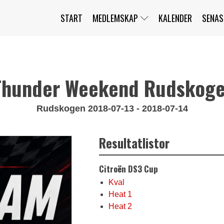
START
MEDLEMSKAP
KALENDER
SENAS
JAG HAR GLÖMT MITT LÖSENORD
MITT KONTO
BLI MEDLEM
Thunder Weekend Rudskoge
Rudskogen 2018-07-13 - 2018-07-14
Resultatlistor
Citroën DS3 Cup
Kval
Heat 1
Heat 2