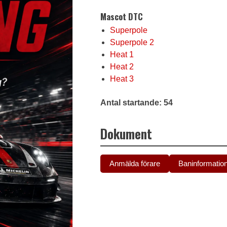
Mascot DTC
Superpole
Superpole 2
Heat 1
Heat 2
Heat 3
Antal startande: 54
Dokument
Anmälda förare
Baninformatio