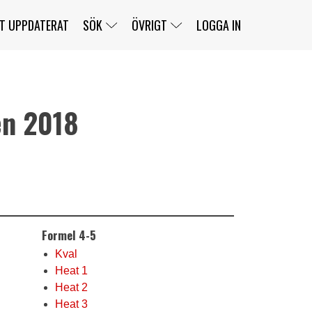
T UPPDATERAT
SÖK
ÖVRIGT
LOGGA IN
n 2018
SERIER
BANOR
KLASSER
KLUBBAR
FÖRARE
TÄVLINGAR
CUSTOMER PORTAL
NEWSLETTERS UNSUBSCRIBE
SPONSORER
SUPER SALOON
SUPER STAR
GELLERÅSBANAN
LÄNKAR
KOMPLETTERA
PRESS
BENGANS NÖRDSIDA
Formel 4-5
OM OSS
KONTAKT
WEBBSHOP
Kval
Heat 1
Heat 2
Heat 3