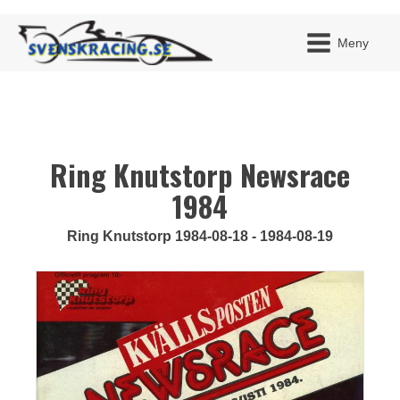
Meny
Ring Knutstorp Newsrace
JAG H
MITT 
BLI ME
1984
Ring Knutstorp 1984-08-18 - 1984-08-19