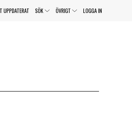
T UPPDATERAT
SÖK
ÖVRIGT
LOGGA IN
SERIER
BANOR
KLASSER
KLUBBAR
FÖRARE
TÄVLINGAR
CUSTOMER PORTAL
NEWSLETTERS UNSUBSCRIBE
SPONSORER
SUPER SALOON
SUPER STAR
GELLERÅSBANAN
LÄNKAR
KOMPLETTERA
PRESS
BENGANS NÖRDSIDA
OM OSS
KONTAKT
WEBBSHOP