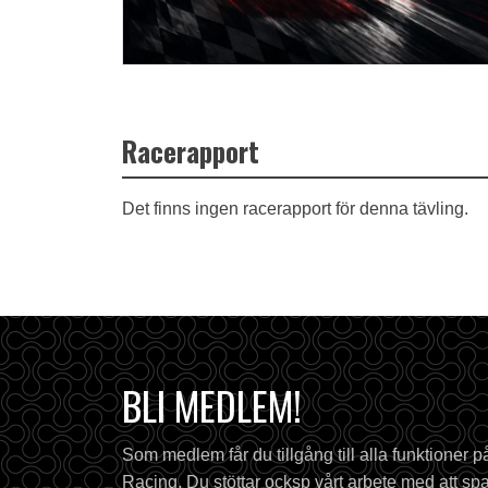
Racerapport
Det finns ingen racerapport för denna tävling.
BLI MEDLEM!
Som medlem får du tillgång till alla funktioner 
Racing. Du stöttar ocksp vårt arbete med att spa