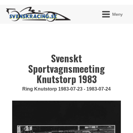
Meny
Svenskt
JAG H
MITT 
BLI ME
Sportvagnsmeeting
Knutstorp 1983
Ring Knutstorp 1983-07-23 - 1983-07-24