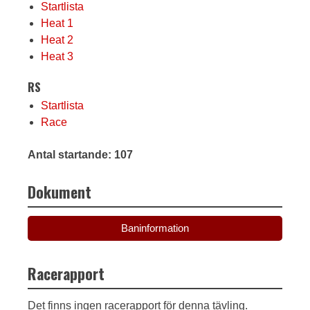
Startlista
Heat 1
Heat 2
Heat 3
RS
Startlista
Race
Antal startande: 107
Dokument
Baninformation
Racerapport
Det finns ingen racerapport för denna tävling.