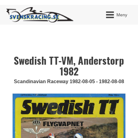
Meny
Swedish TT-VM, Anderstorp
JAG H
MITT 
BLI ME
1982
Scandinavian Raceway 1982-08-05 - 1982-08-08