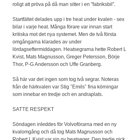
roligt att pröva på då man sitter i en ”fabriksbil”.
Startfältet delades upp i tre heat under kvalen - sex
bilar i varje heat. Många förare var innan start
kritiska mot det nya systemet. Men de två första
omgångarna klarades av under
lördagseftermiddagen. Heatsegrarna hette Robert L
Kvist, Mats Magnusson, Greger Petersson, Börje
Thor, P-G Andersson och Uffe Granberg.
Så här var det ingen som tog två segrar. Noteras
från de härkvalen var Stig "Emils" fina körningar
som innebar en tredje och en andraplats.
SATTE RESPEKT
Söndagen inleddes för Volvoförarna med en ny
kvalomgång och då tog Mats Magnusson och
Robert L Kvist var sin ny heatseger. Den tredje gick