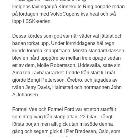
Helgens tävlingar på Kinnekulle Ring började redan
på lördagen med VolvoCupens kvalheat och två
lopp i SSK-serien.
Dessa kördes som gott var när väder väl lättnat och
banan torkat upp. Under förmiddagens hällregn
kunde förarna knappt träna. Minsta standardklassen
blev en hård uppgörelse mellan tre ekipage sedan
ett av dem, Molle Robertsson, Uddevalla, satte sin
Amazon i avbärarräcket. Ledde från start till mål
gjorde Bengt Pettersson, Örebro, och jagades av
tvåan Jerry Davis, Halmstad och norrmannen John
A Johansen.
Formel Vee och Formel Ford var ett stort startfält
som drog iväg från startplattan -22 bilar. Trångt i
första början men allt gick utan missöde denna
gång och segern gick till Per Bredesen, Oslo, som