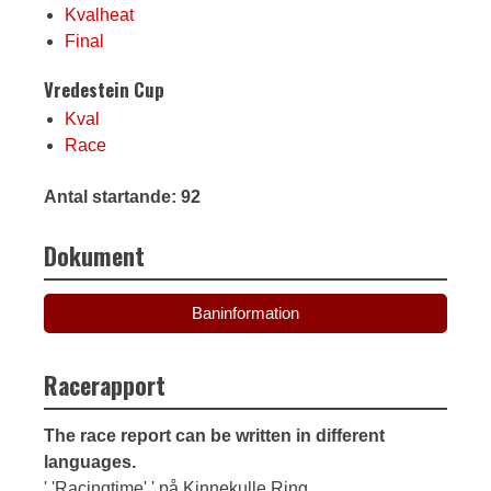
Kvalheat
Final
Vredestein Cup
Kval
Race
Antal startande: 92
Dokument
Baninformation
Racerapport
The race report can be written in different
languages.
' 'Racingtime' ' på Kinnekulle Ring