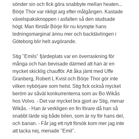
sönder sin och fick göra snabbyte mellan heaten...
Börje Thor var riktigt arg efter målgången. Kastade
växelspaksknoppen i asfalten så den studsade
högt. Man förstår Börje för nu krympte hans
ledningsmarginal ännu mer och backtävlingen i
Göteborg blir helt avgörande.
Stig "Emils" fjärdeplats var en överraskning för
många och han bevisade därmed att han är en
mycket skicklig chaufför. Att åka jämt med Uffe
Granberg, Robert L Kvist och Börje Thor gör inte
vilken nybörjare som helst. Stig fick också mycket
beröm av såväl konkurrenterna som av Bo Wikås
hos Volvo. - Det var mycket bra gjort av Stig, menar
Wikås. - Han är verkligen en fin förare då han så
snabbt lärde sig både bilen, som är ny för hans del,
och banan. - Får jag ett nytt försök kom mer jag inte
att tacka nej, menade "Emil".