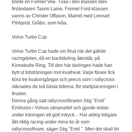
körde en Formel Vee. Tvåa i den klassen blev
finländaren Tauno Laine. Formel Ford-klassen
vanns av Christer Offason, Malmö med Lennart
Pihlqvist, Gråbo, som tvåa.
Volvo Turbo Cup
Volvo Turbo Cup hade sin final när det gällde
racingdelen, då en backtävling återstår, på
Kinnekulle Ring. Till den här tävlingen hade han
bytt ut tidsträningen mot kvalheat. Varje förare fick
köra tre kvalomgångar och precis som i rallycross
räknades de två bästa tiderna, för startplaceringen i
finalen.
Denna gång satt rallycrossföraren Stig "Emil"
Emilsson i Volvos utmanarbil och gjorde redan
under träningen ett gott intryck. - Har aldrig tidigare
åkt riktig racing under mina tio år som
rallycrossförare, säger Stig "Emil ". Men det skall bli