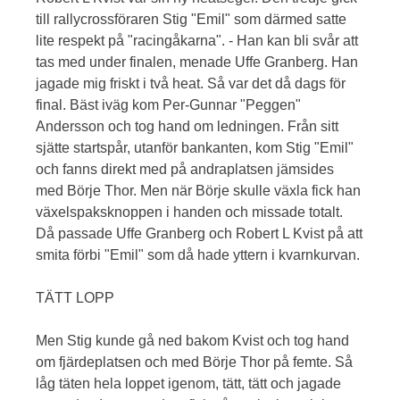
till rallycrossföraren Stig "Emil" som därmed satte
lite respekt på "racingåkarna". - Han kan bli svår att
tas med under finalen, menade Uffe Granberg. Han
jagade mig friskt i två heat. Så var det då dags för
final. Bäst iväg kom Per-Gunnar "Peggen"
Andersson och tog hand om ledningen. Från sitt
sjätte startspår, utanför bankanten, kom Stig "Emil"
och fanns direkt med på andraplatsen jämsides
med Börje Thor. Men när Börje skulle växla fick han
växelspaksknoppen i handen och missade totalt.
Då passade Uffe Granberg och Robert L Kvist på att
smita förbi "Emil" som då hade yttern i kvarnkurvan.
TÄTT LOPP
Men Stig kunde gå ned bakom Kvist och tog hand
om fjärdeplatsen och med Börje Thor på femte. Så
låg täten hela loppet igenom, tätt, tätt och jagade