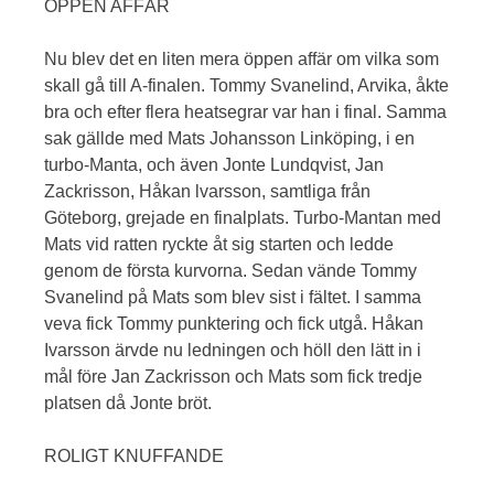
ÖPPEN AFFÄR
Nu blev det en liten mera öppen affär om vilka som
skall gå till A-finalen. Tommy Svanelind, Arvika, åkte
bra och efter flera heatsegrar var han i final. Samma
sak gällde med Mats Johansson Linköping, i en
turbo-Manta, och även Jonte Lundqvist, Jan
Zackrisson, Håkan lvarsson, samtliga från
Göteborg, grejade en finalplats. Turbo-Mantan med
Mats vid ratten ryckte åt sig starten och ledde
genom de första kurvorna. Sedan vände Tommy
Svanelind på Mats som blev sist i fältet. I samma
veva fick Tommy punktering och fick utgå. Håkan
Ivarsson ärvde nu ledningen och höll den lätt in i
mål före Jan Zackrisson och Mats som fick tredje
platsen då Jonte bröt.
ROLIGT KNUFFANDE