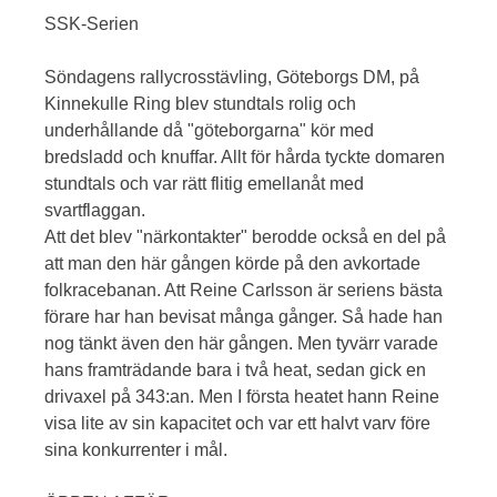
SSK-Serien
Söndagens rallycrosstävling, Göteborgs DM, på
Kinnekulle Ring blev stundtals rolig och
underhållande då "göteborgarna" kör med
bredsladd och knuffar. Allt för hårda tyckte domaren
stundtals och var rätt flitig emellanåt med
svartflaggan.
Att det blev "närkontakter" berodde också en del på
att man den här gången körde på den avkortade
folkracebanan. Att Reine Carlsson är seriens bästa
förare har han bevisat många gånger. Så hade han
nog tänkt även den här gången. Men tyvärr varade
hans framträdande bara i två heat, sedan gick en
drivaxel på 343:an. Men I första heatet hann Reine
visa lite av sin kapacitet och var ett halvt varv före
sina konkurrenter i mål.