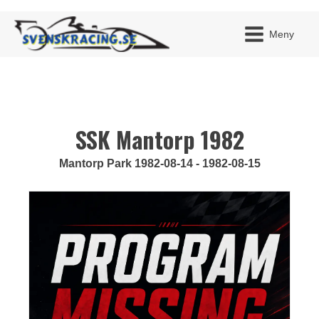
Meny
SSK Mantorp 1982
JAG H
MITT 
BLI ME
Mantorp Park 1982-08-14 - 1982-08-15