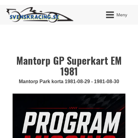
Meny
Mantorp GP Superkart EM
JAG H
MITT 
BLI ME
1981
Mantorp Park korta 1981-08-29 - 1981-08-30