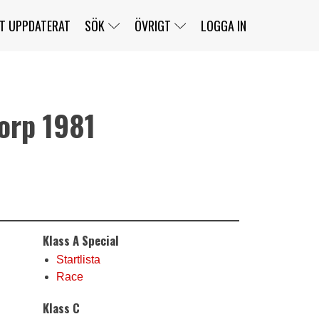
T UPPDATERAT
SÖK
ÖVRIGT
LOGGA IN
orp 1981
SERIER
BANOR
KLASSER
KLUBBAR
FÖRARE
TÄVLINGAR
CUSTOMER PORTAL
NEWSLETTERS UNSUBSCRIBE
SPONSORER
SUPER SALOON
SUPER STAR
GELLERÅSBANAN
LÄNKAR
KOMPLETTERA
PRESS
BENGANS NÖRDSIDA
Klass A Special
OM OSS
KONTAKT
WEBBSHOP
Startlista
Race
Klass C