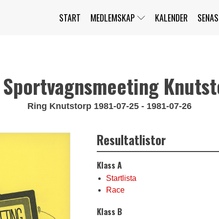
START
MEDLEMSKAP
KALENDER
SENAS
JAG HAR GLÖMT MITT LÖSENORD
MITT KONTO
BLI MEDLEM
 Sportvagnsmeeting Knutst
Ring Knutstorp 1981-07-25 - 1981-07-26
Resultatlistor
Klass A
Startlista
Race
Klass B