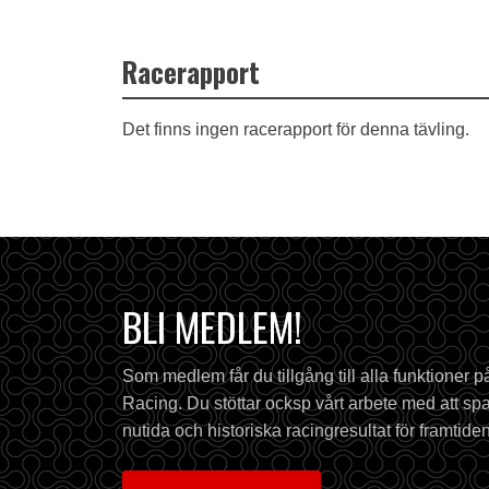
Racerapport
Det finns ingen racerapport för denna tävling.
BLI MEDLEM!
Som medlem får du tillgång till alla funktioner 
Racing. Du stöttar ocksp vårt arbete med att spa
nutida och historiska racingresultat för framtiden