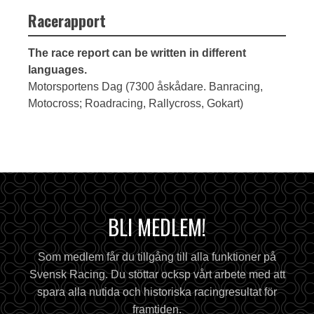
Racerapport
The race report can be written in different
languages.
Motorsportens Dag (7300 åskådare. Banracing,
Motocross; Roadracing, Rallycross, Gokart)
BLI MEDLEM!
Som medlem får du tillgång till alla funktioner på
Svensk Racing. Du stöttar ocksp vårt arbete med att
spara alla nutida och historiska racingresultat för
framtiden.