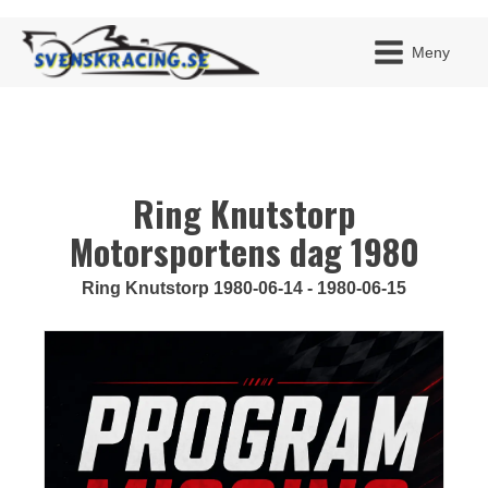
Meny
Ring Knutstorp
JAG H
MITT 
BLI ME
Motorsportens dag 1980
Ring Knutstorp 1980-06-14 - 1980-06-15