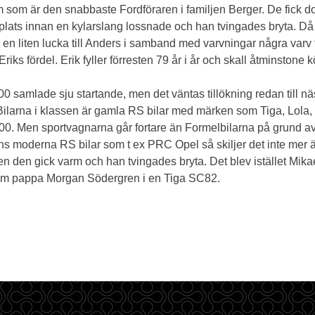
m är den snabbaste Fordföraren i familjen Berger. De fick dock
lats innan en kylarslang lossnade och han tvingades bryta. Då ble
få en liten lucka till Anders i samband med varvningar några va
riks fördel. Erik fyller förresten 79 år i år och skall åtminstone kö
 samlade sju startande, men det väntas tillökning redan till nä
Bilarna i klassen är gamla RS bilar med märken som Tiga, Lola
00. Men sportvagnarna går fortare än Formelbilarna på grund a
 moderna RS bilar som t ex PRC Opel så skiljer det inte mer än
en den gick varm och han tvingades bryta. Det blev istället Mi
om pappa Morgan Södergren i en Tiga SC82.