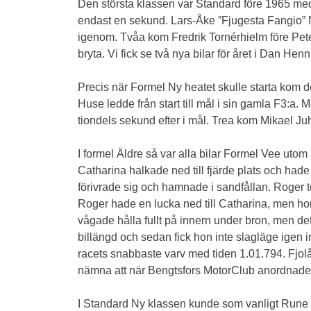
Den största klassen var Standard före 1965 m
endast en sekund. Lars-Åke ”Fjugesta Fangio” Ni
igenom. Tvåa kom Fredrik Tornérhielm före Pe
bryta. Vi fick se två nya bilar för året i Dan
Precis när Formel Ny heatet skulle starta kom 
Huse ledde från start till mål i sin gamla F3:a.
tiondels sekund efter i mål. Trea kom Mikael Juh
I formel Äldre så var alla bilar Formel Vee uto
Catharina halkade ned till fjärde plats och ha
förivrade sig och hamnade i sandfållan. Roger t
Roger hade en lucka ned till Catharina, men hon
vågade hålla fullt på innern under bron, men de
billängd och sedan fick hon inte slagläge igen
racets snabbaste varv med tiden 1.01.794. Fjolår
nämna att när Bengtsfors MotorClub anordnade
I Standard Ny klassen kunde som vanligt Rune T