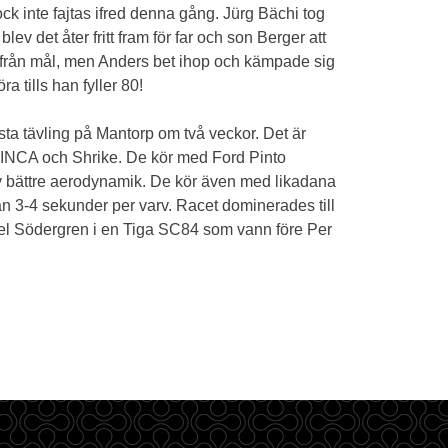
 inte fajtas ifred denna gång. Jürg Bächi tog
v det åter fritt fram för far och son Berger att
rv från mål, men Anders bet ihop och kämpade sig
ra tills han fyller 80!
sta tävling på Mantorp om två veckor. Det är
, INCA och Shrike. De kör med Ford Pinto
v bättre aerodynamik. De kör även med likadana
 3-4 sekunder per varv. Racet dominerades till
kael Södergren i en Tiga SC84 som vann före Per