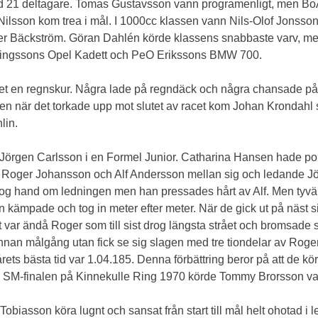
ed 21 deltagare. Tomas Gustavsson vann programenligt, men 
lsson kom trea i mål. I 1000cc klassen vann Nils-Olof Jonsson ef
ter Bäckström. Göran Dahlén körde klassens snabbaste varv, m
 Henningssons Opel Kadett och PeO Erikssons BMW 700.
det en regnskur. Några lade på regndäck och några chansade på 
 Men när det torkade upp mot slutet av racet kom Johan Krondahl s
lin.
m Jörgen Carlsson i en Formel Junior. Catharina Hansen hade po
de Roger Johansson och Alf Andersson mellan sig och ledande J
og hand om ledningen men han pressades hårt av Alf. Men tyvärr
 kämpade och tog in meter efter meter. När de gick ut på näst si
t var ändå Roger som till sist drog längsta strået och bromsade 
 innan målgång utan fick se sig slagen med tre tiondelar av Rog
ets bästa tid var 1.04.185. Denna förbättring beror på att de kö
 SM-finalen på Kinnekulle Ring 1970 körde Tommy Brorsson va
obiasson köra lugnt och sansat från start till mål helt ohotad