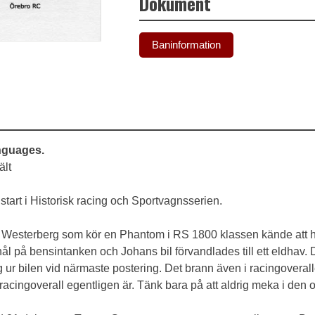
Dokument
Baninformation
anguages.
ält
l start i Historisk racing och Sportvagnsserien.
 Westerberg som kör en Phantom i RS 1800 klassen kände att ha
 på bensintanken och Johans bil förvandlades till ett eldhav. D
ur bilen vid närmaste postering. Det brann även i racingoverall
rn racingoverall egentligen är. Tänk bara på att aldrig meka i den 