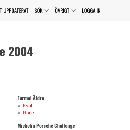
T UPPDATERAT
SÖK
ÖVRIGT
LOGGA IN
le 2004
SERIER
BANOR
KLASSER
KLUBBAR
FÖRARE
TÄVLINGAR
CUSTOMER PORTAL
NEWSLETTERS UNSUBSCRIBE
SPONSORER
SUPER SALOON
SUPER STAR
GELLERÅSBANAN
LÄNKAR
KOMPLETTERA
PRESS
BENGANS NÖRDSIDA
Formel Äldre
OM OSS
KONTAKT
WEBBSHOP
Kval
Race
Michelin Porsche Challenge