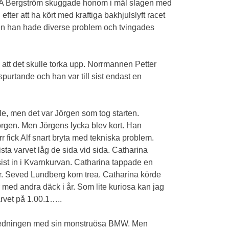
BoA Bergström skuggade honom i mål slagen med
ter att ha kört med kraftiga bakhjulslyft racet
en han hade diverse problem och tvingades
att det skulle torka upp. Norrmannen Petter
purtande och han var till sist endast en
le, men det var Jörgen som tog starten.
örgen. Men Jörgens lycka blev kort. Han
 fick Alf snart bryta med tekniska problem.
sta varvet låg de sida vid sida. Catharina
sist in i Kvarnkurvan. Catharina tappade en
er. Seved Lundberg kom trea. Catharina körde
r med andra däck i år. Som lite kuriosa kan jag
rvet på 1.00.1…..
 i ledningen med sin monstruösa BMW. Men