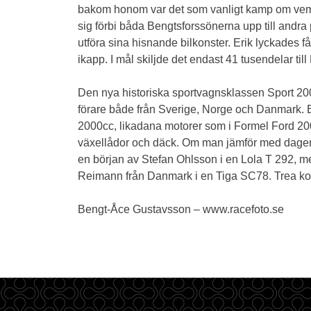
bakom honom var det som vanligt kamp om vem so
sig förbi båda Bengtsforssönerna upp till andra p
utföra sina hisnande bilkonster. Erik lyckades 
ikapp. I mål skiljde det endast 41 tusendelar till E
Den nya historiska sportvagnsklassen Sport 2000
förare både från Sverige, Norge och Danmark. 
2000cc, likadana motorer som i Formel Ford 20
växellådor och däck. Om man jämför med dagens
en början av Stefan Ohlsson i en Lola T 292, m
Reimann från Danmark i en Tiga SC78. Trea k
Bengt-Åce Gustavsson – www.racefoto.se