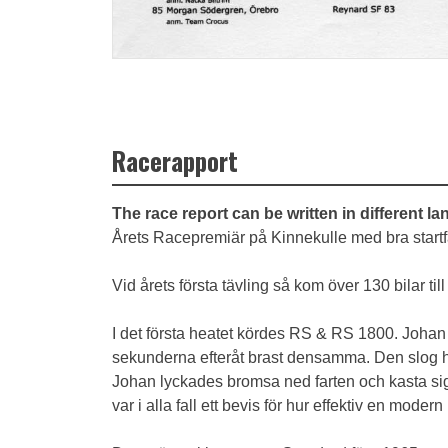
Racerapport
The race report can be written in different l
Årets Racepremiär på Kinnekulle med bra startf
Vid årets första tävling så kom över 130 bilar til
I det första heatet kördes RS & RS 1800. Johan
sekunderna efteråt brast densamma. Den slog hål
Johan lyckades bromsa ned farten och kasta sig 
var i alla fall ett bevis för hur effektiv en mode