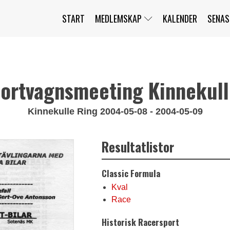
START
MEDLEMSKAP
KALENDER
SENAS
JAG HAR GLÖMT MITT LÖSENORD
MITT KONTO
BLI MEDLEM
ortvagnsmeeting Kinnekul
Kinnekulle Ring 2004-05-08 - 2004-05-09
Resultatlistor
Classic Formula
Kval
Race
Historisk Racersport