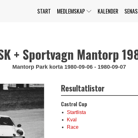
START
MEDLEMSKAP
KALENDER
SENAS
JAG HAR GLÖMT MITT LÖSENORD
MITT KONTO
BLI MEDLEM
SK + Sportvagn Mantorp 19
Mantorp Park korta 1980-09-06 - 1980-09-07
Resultatlistor
Castrol Cup
Startlista
Kval
Race