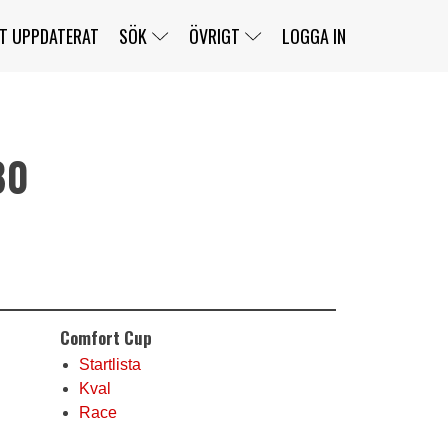
T UPPDATERAT
SÖK
ÖVRIGT
LOGGA IN
80
SERIER
BANOR
KLASSER
KLUBBAR
FÖRARE
TÄVLINGAR
CUSTOMER PORTAL
NEWSLETTERS UNSUBSCRIBE
SPONSORER
SUPER SALOON
SUPER STAR
GELLERÅSBANAN
LÄNKAR
KOMPLETTERA
PRESS
BENGANS NÖRDSIDA
Comfort Cup
OM OSS
KONTAKT
WEBBSHOP
Startlista
Kval
Race