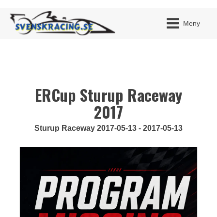
Meny
ERCup Sturup Raceway
JAG H
MITT 
BLI ME
2017
Sturup Raceway 2017-05-13 - 2017-05-13