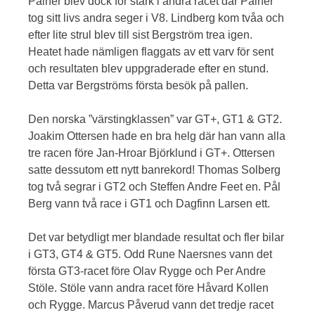
Palnér blev dock för stark i andra racet där Palnér
tog sitt livs andra seger i V8. Lindberg kom tvåa och
efter lite strul blev till sist Bergström trea igen.
Heatet hade nämligen flaggats av ett varv för sent
och resultaten blev uppgraderade efter en stund.
Detta var Bergströms första besök på pallen.
Den norska ”värstingklassen” var GT+, GT1 & GT2.
Joakim Ottersen hade en bra helg där han vann alla
tre racen före Jan-Hroar Björklund i GT+. Ottersen
satte dessutom ett nytt banrekord! Thomas Solberg
tog två segrar i GT2 och Steffen Andre Feet en. Pål
Berg vann två race i GT1 och Dagfinn Larsen ett.
Det var betydligt mer blandade resultat och fler bilar
i GT3, GT4 & GT5. Odd Rune Naersnes vann det
första GT3-racet före Olav Rygge och Per Andre
Stöle. Stöle vann andra racet före Håvard Kollen
och Rygge. Marcus Påverud vann det tredje racet