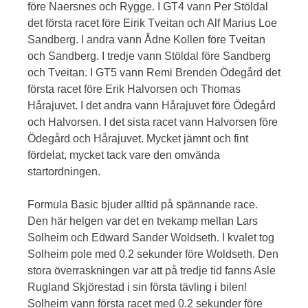
före Naersnes och Rygge. I GT4 vann Per Stöldal
det första racet före Eirik Tveitan och Alf Marius Loe
Sandberg. I andra vann Ådne Kollen före Tveitan
och Sandberg. I tredje vann Stöldal före Sandberg
och Tveitan. I GT5 vann Remi Brenden Ödegård det
första racet före Erik Halvorsen och Thomas
Hårajuvet. I det andra vann Hårajuvet före Ödegård
och Halvorsen. I det sista racet vann Halvorsen före
Ödegård och Hårajuvet. Mycket jämnt och fint
fördelat, mycket tack vare den omvända
startordningen.
Formula Basic bjuder alltid på spännande race.
Den här helgen var det en tvekamp mellan Lars
Solheim och Edward Sander Woldseth. I kvalet tog
Solheim pole med 0.2 sekunder före Woldseth. Den
stora överraskningen var att på tredje tid fanns Asle
Rugland Skjörestad i sin första tävling i bilen!
Solheim vann första racet med 0.2 sekunder före