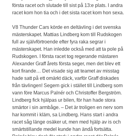
första racet och slutade till sist på 13:e plats. I andra
racet kom hon tia och i det sista racet kom hon sexa.
V8 Thunder Cars körde en deltävling i det svenska
mästerskapet. Mattias Lindberg kom till Rudskogen
full av självförtroende efter fyra raka segrar i
mästerskapet. Han inledde också med att ta pole på
Rudskogen. I första racet tog regerande mästaren
Alexander Graff årets första seger, men det blev ett
kort firande… Det visade sig att teamet av misstag
hade satt på ett omärkt däck, varför Graff diskades
från tävlingen! Segern gick i stället till Lindberg som
vann före Marcus Palnér och Christoffer Bergström.
Lindberg fick hjälpas ur bilen, för han hade stora
smärtor i sin armbåge. – Det är troligen en nerv som
har kommit i kläm, sa Lindberg. Hans start i andra
racet såg länge osäker ut, men med hjälp av is och
smärtstillande medel kunde han ändå fortsätta.