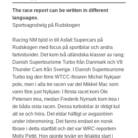
The race report can be written in different
languages.
Sportvagnshelg på Rudskogen
Racing NM bjöd in till Asfalt Supercars på
Rudskogen med focus på sportbilar och andra
fartvidunder. Det kom två utländska klasser av rang;
Danish Supertourisme Turbo från Danmark och V8
Thunder Cars från Sverige. I Danish Supertourisme
Turbo tog den förre WTCC-föraren Michel Nykjaer
pole, men i alla tre racen var det Mikkel Mac som
vann före just Nykjaer. I första racet kom Ole
Petersen trea, medan Frederik Nymark kom trea i
de båda sista racen. Dessa turbobilar är riktigt kul
att se och höra. Det eldar häftigt ur avgasrören
under inbromsning. Det fanns endast en norsk
förare i detta startfält och det var WRC-reportern
Molly Pettit. Hon gjorde tyvärr en felaktig start i