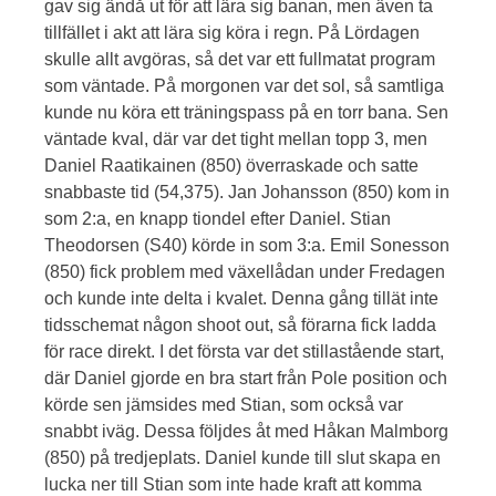
gav sig ändå ut för att lära sig banan, men även ta
tillfället i akt att lära sig köra i regn. På Lördagen
skulle allt avgöras, så det var ett fullmatat program
som väntade. På morgonen var det sol, så samtliga
kunde nu köra ett träningspass på en torr bana. Sen
väntade kval, där var det tight mellan topp 3, men
Daniel Raatikainen (850) överraskade och satte
snabbaste tid (54,375). Jan Johansson (850) kom in
som 2:a, en knapp tiondel efter Daniel. Stian
Theodorsen (S40) körde in som 3:a. Emil Sonesson
(850) fick problem med växellådan under Fredagen
och kunde inte delta i kvalet. Denna gång tillät inte
tidsschemat någon shoot out, så förarna fick ladda
för race direkt. I det första var det stillastående start,
där Daniel gjorde en bra start från Pole position och
körde sen jämsides med Stian, som också var
snabbt iväg. Dessa följdes åt med Håkan Malmborg
(850) på tredjeplats. Daniel kunde till slut skapa en
lucka ner till Stian som inte hade kraft att komma