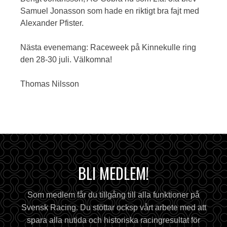
Samuel Jonasson som hade en riktigt bra fajt med
Alexander Pfister.
Nästa evenemang: Raceweek på Kinnekulle ring
den 28-30 juli. Välkomna!
Thomas Nilsson
BLI MEDLEM!
Som medlem får du tillgång till alla funktioner på
Svensk Racing. Du stöttar ocksp vårt arbete med att
spara alla nutida och historiska racingresultat för