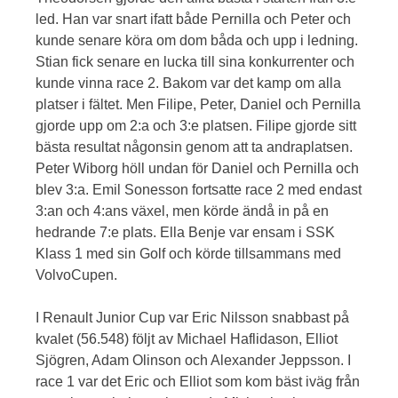
led. Han var snart ifatt både Pernilla och Peter och
kunde senare köra om dom båda och upp i ledning.
Stian fick senare en lucka till sina konkurrenter och
kunde vinna race 2. Bakom var det kamp om alla
platser i fältet. Men Filipe, Peter, Daniel och Pernilla
gjorde upp om 2:a och 3:e platsen. Filipe gjorde sitt
bästa resultat någonsin genom att ta andraplatsen.
Peter Wiborg höll undan för Daniel och Pernilla och
blev 3:a. Emil Sonesson fortsatte race 2 med endast
3:an och 4:ans växel, men körde ändå in på en
hedrande 7:e plats. Ella Benje var ensam i SSK
Klass 1 med sin Golf och körde tillsammans med
VolvoCupen.
I Renault Junior Cup var Eric Nilsson snabbast på
kvalet (56.548) följt av Michael Haflidason, Elliot
Sjögren, Adam Olinson och Alexander Jeppsson. I
race 1 var det Eric och Elliot som kom bäst iväg från