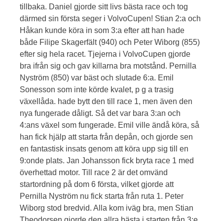
tillbaka. Daniel gjorde sitt livs bästa race och tog
därmed sin första seger i VolvoCupen! Stian 2:a och
Håkan kunde köra in som 3:a efter att han hade
både Filipe Skagerfält (940) och Peter Wiborg (855)
efter sig hela racet. Tjejerna i VolvoCupen gjorde
bra ifrån sig och gav killarna bra motstånd. Pernilla
Nyström (850) var bäst och slutade 6:a. Emil
Sonesson som inte körde kvalet, p g a trasig
växellåda. hade bytt den till race 1, men även den
nya fungerade dåligt. Så det var bara 3:an och
4:ans växel som fungerade. Emil ville ändå köra, så
han fick hjälp att starta från depån, och gjorde sen
en fantastisk insats genom att köra upp sig till en
9:onde plats. Jan Johansson fick bryta race 1 med
överhettad motor. Till race 2 är det omvänd
startordning på dom 6 första, vilket gjorde att
Pernilla Nyström nu fick starta från ruta 1. Peter
Wiborg stod bredvid. Alla kom iväg bra, men Stian
Theodorsen gjorde den allra bästa i starten från 3:e