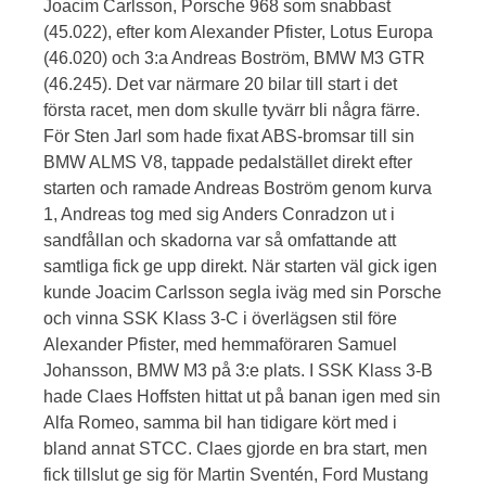
Joacim Carlsson, Porsche 968 som snabbast
(45.022), efter kom Alexander Pfister, Lotus Europa
(46.020) och 3:a Andreas Boström, BMW M3 GTR
(46.245). Det var närmare 20 bilar till start i det
första racet, men dom skulle tyvärr bli några färre.
För Sten Jarl som hade fixat ABS-bromsar till sin
BMW ALMS V8, tappade pedalstället direkt efter
starten och ramade Andreas Boström genom kurva
1, Andreas tog med sig Anders Conradzon ut i
sandfållan och skadorna var så omfattande att
samtliga fick ge upp direkt. När starten väl gick igen
kunde Joacim Carlsson segla iväg med sin Porsche
och vinna SSK Klass 3-C i överlägsen stil före
Alexander Pfister, med hemmaföraren Samuel
Johansson, BMW M3 på 3:e plats. I SSK Klass 3-B
hade Claes Hoffsten hittat ut på banan igen med sin
Alfa Romeo, samma bil han tidigare kört med i
bland annat STCC. Claes gjorde en bra start, men
fick tillslut ge sig för Martin Sventén, Ford Mustang