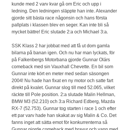
kunde med 2 varv kvar gå om Eric och upp i
ledning. Den ledningen släppte han inte. Alexander
gjorde sitt bästa race någonsin och hans första
pallplats i klassen blev en seger. Kan inte bli så
mycket bättre! Eric slutade 2:a och Michael 3:a.
SSK Klass 2 har jobbat med att få ut dom gamla
bilarna på banan igen. Och nu har man lyckats, för
på Falkenbergs Motorbana gjorde Gunnar Olárs
comeback med sin Vauxhall Chevette. En bil som
Gunnar inte kört en meter med sedan säsongen
2004! Nu hade han fixat en ny motor och satte fart
direkt på kvalet. Gunnar slog till med 52.065, vilket
räckte till Pole position. 2:a slutade Malin Hellman,
BMW M3 (52.210) och 3:a Richard Edberg, Mazda
RX-7 (52.753). Gunnar tog starten i race 1 och efter
ett par varv hade han skakat av sig Malin & Co. Det
fanns inget att sätta emot för konkurrenterna så
Gunnar gjorde comeback med bravur och vann med