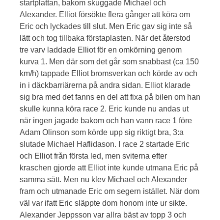
startplattan, bakom skuggade Michael och
Alexander. Elliot försökte flera gånger att köra om
Eric och lyckades till slut. Men Eric gav sig inte så
lätt och tog tillbaka förstaplasten. När det återstod
tre varv laddade Elliot för en omkörning genom
kurva 1. Men där som det går som snabbast (ca 150
km/h) tappade Elliot bromsverkan och körde av och
in i däckbarriärerna på andra sidan. Elliot klarade
sig bra med det fanns en del att fixa på bilen om han
skulle kunna köra race 2. Eric kunde nu andas ut
när ingen jagade bakom och han vann race 1 före
Adam Olinson som körde upp sig riktigt bra, 3:a
slutade Michael Haflidason. I race 2 startade Eric
och Elliot från första led, men sviterna efter
kraschen gjorde att Elliot inte kunde utmana Eric på
samma sätt. Men nu klev Michael och Alexander
fram och utmanade Eric om segern istället. När dom
väl var ifatt Eric släppte dom honom inte ur sikte.
Alexander Jeppsson var allra bäst av topp 3 och