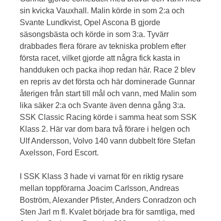
sin kvicka Vauxhall. Malin körde in som 2:a och
Svante Lundkvist, Opel Ascona B gjorde
säsongsbästa och körde in som 3:a. Tyvärr
drabbades flera förare av tekniska problem efter
första racet, vilket gjorde att några fick kasta in
handduken och packa ihop redan här. Race 2 blev
en repris av det första och här dominerade Gunnar
återigen från start till mål och vann, med Malin som
lika säker 2:a och Svante även denna gång 3:a.
SSK Classic Racing körde i samma heat som SSK
Klass 2. Här var dom bara två förare i helgen och
Ulf Andersson, Volvo 140 vann dubbelt före Stefan
Axelsson, Ford Escort.
I SSK Klass 3 hade vi varnat för en riktig rysare
mellan toppförarna Joacim Carlsson, Andreas
Boström, Alexander Pfister, Anders Conradzon och
Sten Jarl m fl. Kvalet började bra för samtliga, med